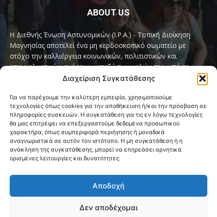
ABOUT US
Η Διεθνής Ένωση Αστυνομικών (I.P.A.) - Τοπική Διοίκηση
Μαγνησίας αποτελεί ένα μη κερδοσκοπικό σωματείο με
στόχο την καλλιέργεια κοινωνικών, πολιτιστικών και
επαγγελματικών σχέσεων μεταξύ των μελών της, υπό το
παγκόσμιο σύνθημα «Servo per Amikeco» (Υπηρετώ δια της
Διαχείριση Συγκατάθεσης
Φιλίας).
Για να παρέχουμε την καλύτερη εμπειρία, χρησιμοποιούμε
τεχνολογίες όπως cookies για την αποθήκευση ή/και την πρόσβαση σε
Contact us:
ipamagnesia@gmail.com
πληροφορίες συσκευών. Η συγκατάθεση για τις εν λόγω τεχνολογίες
θα μας επιτρέψει να επεξεργαστούμε δεδομένα προσωπικού
χαρακτήρα, όπως συμπεριφορά περιήγησης ή μοναδικά
αναγνωριστικά σε αυτόν τον ιστότοπο. Η μη συγκατάθεση ή η
FOLLOW US
ανάκληση της συγκατάθεσης, μπορεί να επηρεάσει αρνητικά
ορισμένες λειτουργίες και δυνατότητες.
Αποδοχή
Δεν αποδέχομαι