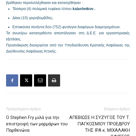
βρέθηκαν περισυλλέχθηκαν και κατασχέθηκαν :
Τέσσερα (4) πολεμικά τυφέκια τύπου
kalashnikov .
Δέκα (10) χειροβομβίδες
.
Επτακόσια πενήντα δύο (752) φυσίγγια διαφόρων διαμετρημάτων.
Τα ανωτέρω κατασχεθέντα απεστάλησαν στη Δ.Ε.Ε. για εργαστηριακές
εξετάσεις.
Προανάκριση διενεργείται από την Υποδιεύθυνση Κρατικής Ασφάλειας της
Διεύθυνσης Ασφάλειας Αττικής.
Προηγούμενο άρθρο
Επόμενο άρθρο
Ο Stephen Fry μιλά για την
ΑΠΕΒΙΩΣΕ Η ΣΥΖΥΓΟΣ ΤΟΥ Τ.
επιστροφή των μαρμάρων του
ΠΑΓΚΟΣΜΙΟΥ ΠΡΟΕΔΡΟΥ
Παρθενώνα
ΤΗΣ ΙΡΑ κ. ΜΙΧΑΛΑΚΗ