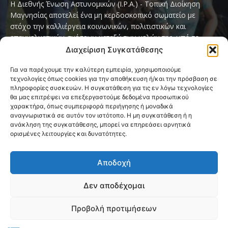
Η Διεθνής Ένωση Αστυνομικών (I.P.A.) - Τοπική Διοίκηση
Μαγνησίας αποτελεί ένα μη κερδοσκοπικό σωματείο με
στόχο την καλλιέργεια κοινωνικών, πολιτιστικών και
επαγγελματικών σχέσεων μεταξύ των μελών της, υπό το
παγκόσμιο σύνθημα «Servo per Amikeco» (Υπηρετώ δια της
Διαχείριση Συγκατάθεσης
Φιλίας).
Για να παρέχουμε την καλύτερη εμπειρία, χρησιμοποιούμε
τεχνολογίες όπως cookies για την αποθήκευση ή/και την πρόσβαση σε
Contact us:
ipamagnesia@gmail.com
πληροφορίες συσκευών. Η συγκατάθεση για τις εν λόγω τεχνολογίες
θα μας επιτρέψει να επεξεργαστούμε δεδομένα προσωπικού
χαρακτήρα, όπως συμπεριφορά περιήγησης ή μοναδικά
αναγνωριστικά σε αυτόν τον ιστότοπο. Η μη συγκατάθεση ή η
FOLLOW US
ανάκληση της συγκατάθεσης, μπορεί να επηρεάσει αρνητικά
ορισμένες λειτουργίες και δυνατότητες.
Αποδοχή
Δεν αποδέχομαι
@2026 I.P.A. Magnesia by paggus
Προβολή προτιμήσεων
Πολιτική Cookies (ΕΕ)
Όροι και Προϋποθέσεις