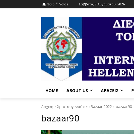
C
Σάββατο, 8 Αυγούστου, 2026
30.5
Volos
HOME
ABOUT US
ΔΡΆΣΕΙΣ
P
Αρχική
Χριστουγεννιάτικο Bazaar 2022
bazaar90
bazaar90