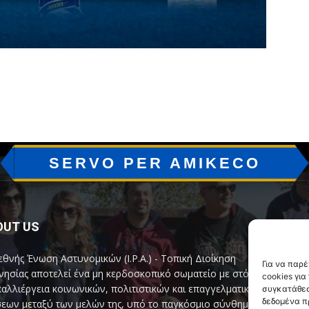
SERVO PER AMIKECO
OUT US
F
εθνής Ένωση Αστυνομικών (I.P.A.) - Τοπική Διοίκηση
Για να παρ
ησίας αποτελεί ένα μη κερδοσκοπικό σωματείο με στόχο
cookies γι
καλλιέργεια κοινωνικών, πολιτιστικών και επαγγελματικών
συγκατάθεσ
δεδομένα π
εων μεταξύ των μελών της, υπό το παγκόσμιο σύνθημα