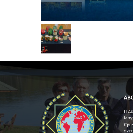
AB
Η Δι
Μαγν
την 
σχέσ