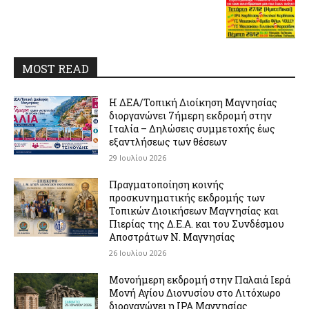
MOST READ
Η ΔΕΑ/Τοπική Διοίκηση Μαγνησίας
διοργανώνει 7ήμερη εκδρομή στην
Ιταλία – Δηλώσεις συμμετοχής έως
εξαντλήσεως των θέσεων
29 Ιουλίου 2026
Πραγματοποίηση κοινής
προσκυνηματικής εκδρομής των
Τοπικών Διοικήσεων Μαγνησίας και
Πιερίας της Δ.Ε.Α. και του Συνδέσμου
Αποστράτων Ν. Μαγνησίας
26 Ιουλίου 2026
Μονοήμερη εκδρομή στην Παλαιά Ιερά
Μονή Αγίου Διονυσίου στο Λιτόχωρο
διοργανώνει η IPA Μαγνησίας