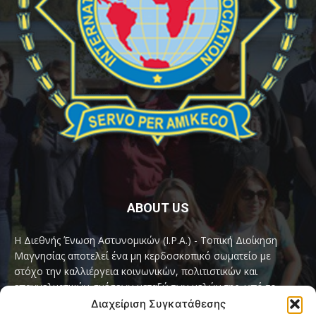
ABOUT US
Η Διεθνής Ένωση Αστυνομικών (I.P.A.) - Τοπική Διοίκηση
Μαγνησίας αποτελεί ένα μη κερδοσκοπικό σωματείο με
στόχο την καλλιέργεια κοινωνικών, πολιτιστικών και
επαγγελματικών σχέσεων μεταξύ των μελών της, υπό το
παγκόσμιο σύνθημα «Servo per Amikeco» (Υπηρετώ δια της
Διαχείριση Συγκατάθεσης