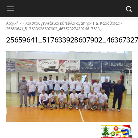
Αρχική
« Χριστουγεννιάτικο κύπελλο αγάπης» Τ.Δ. Καρδίτσας
25659641_517633928607902_4636732743926617633_n
25659641_517633928607902_4636732