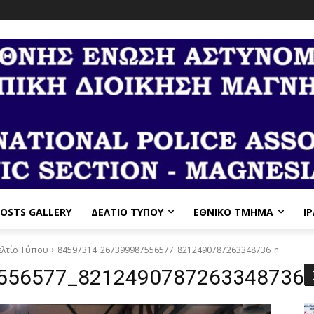
OSTS GALLERY
ΔΕΛΤΙΟ ΤΥΠΟΥ
ΕΘΝΙΚΌ ΤΜΉΜΑ
I
Δελτίο Τύπου
84597314_267399987556577_8212490787263348736_n
556577_8212490787263348736