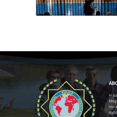
AB
Η Δι
Μαγν
την 
σχέσ