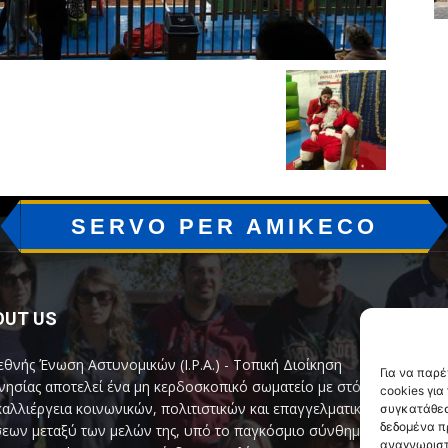
SERVO PER AMIKECO
OUT US
F
εθνής Ένωση Αστυνομικών (I.P.A.) - Τοπική Διοίκηση
Για να παρ
ησίας αποτελεί ένα μη κερδοσκοπικό σωματείο με στόχο
cookies γι
καλλιέργεια κοινωνικών, πολιτιστικών και επαγγελματικών
συγκατάθεσ
δεδομένα π
εων μεταξύ των μελών της, υπό το παγκόσμιο σύνθημα
αναγνωριστ