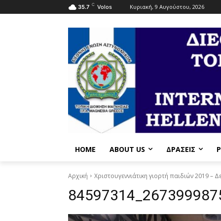
C
Κυριακή, 9 Αυγούστου, 2026
35.7
Volos
HOME
ABOUT US
ΔΡΆΣΕΙΣ
P
Αρχική
Χριστουγεννιάτικη γιορτή παιδιών 2019 – 
84597314_267399987