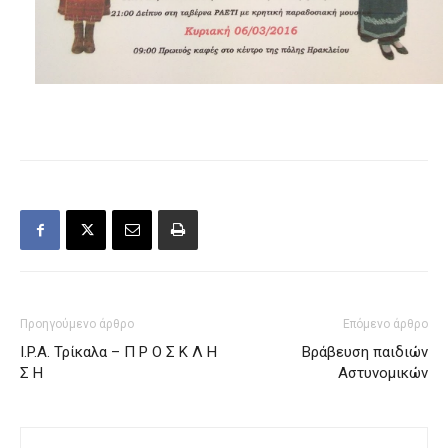
Προηγούμενο άρθρο
Επόμενο άρθρο
I.P.A. Τρίκαλα – Π Ρ Ο Σ Κ Λ Η
Βράβευση παιδιών
Σ Η
Αστυνομικών