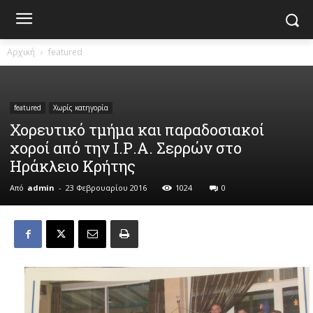
Αρχική
featured
featured
Χωρίς κατηγορία
Χορευτικό τμήμα και παραδοσιακοί
χοροί από την Ι.Ρ.Α. Σερρών στο
Ηράκλειο Κρήτης
Από
admin
-
23 Φεβρουαρίου 2016
1024
0