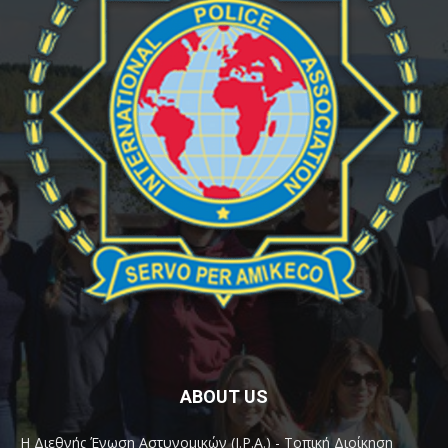
ABOUT US
Η Διεθνής Ένωση Αστυνομικών (I.P.A.) - Τοπική Διοίκηση