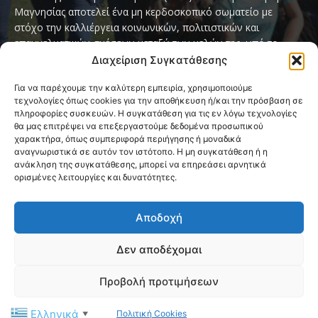
Μαγνησίας αποτελεί ένα μη κερδοσκοπικό σωματείο με
στόχο την καλλιέργεια κοινωνικών, πολιτιστικών και
επαγγελματικών σχέσεων μεταξύ των μελών της, υπό το
παγκόσμιο σύνθημα «Servo per Amikeco» (Υπηρετώ δια της
Διαχείριση Συγκατάθεσης
Φιλίας).
Για να παρέχουμε την καλύτερη εμπειρία, χρησιμοποιούμε
τεχνολογίες όπως cookies για την αποθήκευση ή/και την πρόσβαση σε
Contact us:
ipamagnesia@gmail.com
πληροφορίες συσκευών. Η συγκατάθεση για τις εν λόγω τεχνολογίες
θα μας επιτρέψει να επεξεργαστούμε δεδομένα προσωπικού
χαρακτήρα, όπως συμπεριφορά περιήγησης ή μοναδικά
αναγνωριστικά σε αυτόν τον ιστότοπο. Η μη συγκατάθεση ή η
FOLLOW US
ανάκληση της συγκατάθεσης, μπορεί να επηρεάσει αρνητικά
ορισμένες λειτουργίες και δυνατότητες.
Αποδοχή
Δεν αποδέχομαι
@2026 I.P.A. Magnesia by paggus
Προβολή προτιμήσεων
Πολιτική Cookies (ΕΕ)
Όροι και Προϋποθέσεις
Ελληνικά
Πολιτική Cookies
Privacy & Terms Page
Επικοινωνία
▼