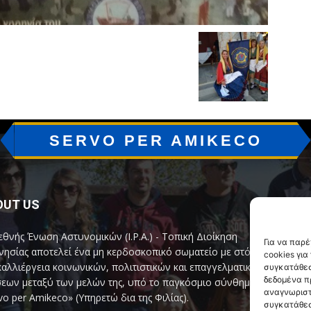
SERVO PER AMIKECO
OUT US
F
εθνής Ένωση Αστυνομικών (I.P.A.) - Τοπική Διοίκηση
Για να παρ
ησίας αποτελεί ένα μη κερδοσκοπικό σωματείο με στόχο
cookies γι
καλλιέργεια κοινωνικών, πολιτιστικών και επαγγελματικών
συγκατάθεσ
δεδομένα π
εων μεταξύ των μελών της, υπό το παγκόσμιο σύνθημα
αναγνωριστ
vo per Amikeco» (Υπηρετώ δια της Φιλίας).
συγκατάθεσ