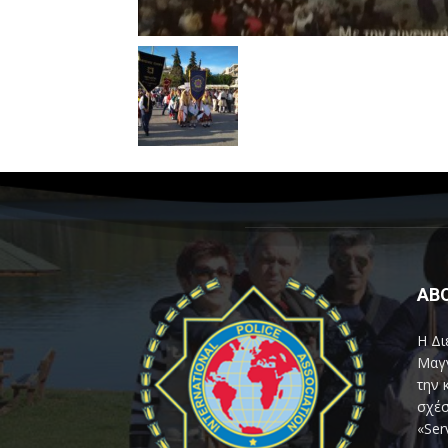
AB
Η Δι
Μαγν
την 
σχέσ
«Ser