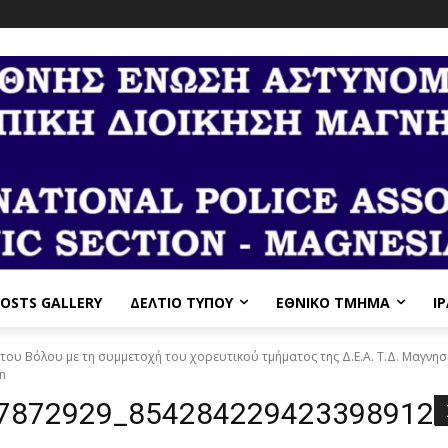
OSTS GALLERY
ΔΕΛΤΙΟ ΤΥΠΟΥ
ΕΘΝΙΚΌ ΤΜΉΜΑ
I
ου Βόλου με τη συμμετοχή του χορευτικού τμήματος της Δ.Ε.Α. Τ.Δ. Μαγνησ
n
7872929_854284229423398912