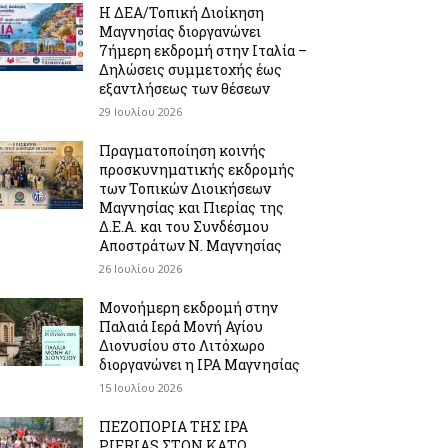
Η ΔΕΑ/Τοπική Διοίκηση
Μαγνησίας διοργανώνει
7ήμερη εκδρομή στην Ιταλία –
Δηλώσεις συμμετοχής έως
εξαντλήσεως των θέσεων
29 Ιουλίου 2026
Πραγματοποίηση κοινής
προσκυνηματικής εκδρομής
των Τοπικών Διοικήσεων
Μαγνησίας και Πιερίας της
Δ.Ε.Α. και του Συνδέσμου
Αποστράτων Ν. Μαγνησίας
26 Ιουλίου 2026
Μονοήμερη εκδρομή στην
Παλαιά Ιερά Μονή Αγίου
Διονυσίου στο Λιτόχωρο
διοργανώνει η IPA Μαγνησίας
15 Ιουλίου 2026
ΠΕΖΟΠΟΡΙΑ ΤΗΣ IPA
PIERIAS ΣΤΟΝ ΚΑΤΩ