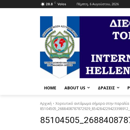
C
Πέμπτη, 6 Αυγούστου, 2026
28.8
Volos
HOME
ABOUT US
ΔΡΆΣΕΙΣ
P
Αρχική
Χορευτικό αντάμωμα σήμερα στην παραλία τ
85104505_2688408787872929_854284229423398912_
85104505_268840878