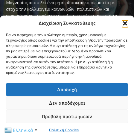
Μαγνησίας αποτελεί ένα μη κερδοσκοπικό σωματείο με
στόχο την καλλιέργεια κοινωνικών, πολιτιστικών και
επαγγελματικών σχέσεων μεταξύ των μελών της, υπό το
παγκόσμιο σύνθημα «Servo per Amikeco» (Υπηρετώ δια της
Διαχείριση Συγκατάθεσης
Φιλίας).
Για να παρέχουμε την καλύτερη εμπειρία, χρησιμοποιούμε
τεχνολογίες όπως cookies για την αποθήκευση ή/και την πρόσβαση σε
Contact us:
ipamagnesia@gmail.com
πληροφορίες συσκευών. Η συγκατάθεση για τις εν λόγω τεχνολογίες
θα μας επιτρέψει να επεξεργαστούμε δεδομένα προσωπικού
χαρακτήρα, όπως συμπεριφορά περιήγησης ή μοναδικά
αναγνωριστικά σε αυτόν τον ιστότοπο. Η μη συγκατάθεση ή η
FOLLOW US
ανάκληση της συγκατάθεσης, μπορεί να επηρεάσει αρνητικά
ορισμένες λειτουργίες και δυνατότητες.
Αποδοχή
Δεν αποδέχομαι
@2026 I.P.A. Magnesia by paggus
Προβολή προτιμήσεων
Πολιτική Cookies (ΕΕ)
Όροι και Προϋποθέσεις
Ελληνικά
Πολιτική Cookies
Privacy & Terms Page
Επικοινωνία
▼