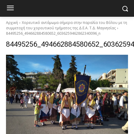
Αρχική
Χορευτικό αντάμωμα σήμερα στην παραλία του Βόλου με τη
συμμετοχή του χορευτικού τμήματος της Δ.Ε.Α. Τ.Δ. Μαγνησίας
84495256_494662884580652_6036259462862340096_n
84495256_494662884580652_6036259