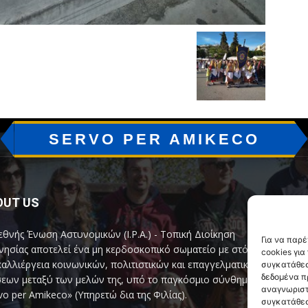
SERVO PER AMIKECO
OUT US
F
εθνής Ένωση Αστυνομικών (I.P.A.) - Τοπική Διοίκηση
Για να παρ
ησίας αποτελεί ένα μη κερδοσκοπικό σωματείο με στόχο
cookies γι
καλλιέργεια κοινωνικών, πολιτιστικών και επαγγελματικών
συγκατάθεσ
δεδομένα π
εων μεταξύ των μελών της, υπό το παγκόσμιο σύνθημα
αναγνωριστ
vo per Amikeco» (Υπηρετώ δια της Φιλίας).
συγκατάθεσ