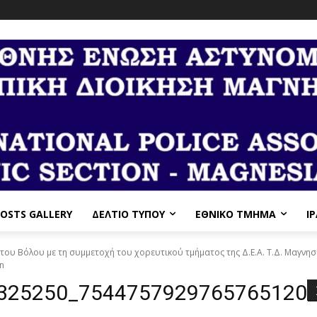
OSTS GALLERY
ΔΕΛΤΙΟ ΤΥΠΟΥ
ΕΘΝΙΚΌ ΤΜΉΜΑ
I
ου Βόλου με τη συμμετοχή του χορευτικού τμήματος της Δ.Ε.Α. Τ.Δ. Μαγνησ
n
325250_7544757929765765120