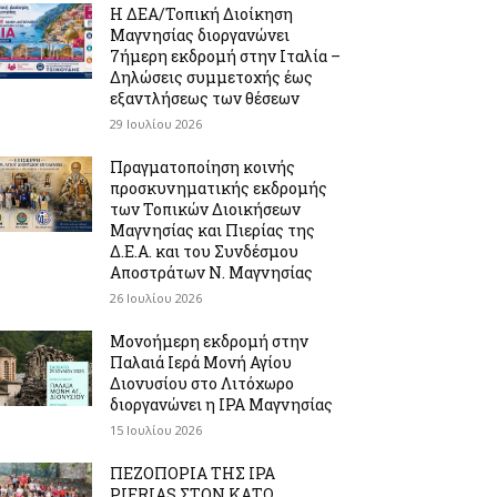
Η ΔΕΑ/Τοπική Διοίκηση
Μαγνησίας διοργανώνει
7ήμερη εκδρομή στην Ιταλία –
Δηλώσεις συμμετοχής έως
εξαντλήσεως των θέσεων
29 Ιουλίου 2026
Πραγματοποίηση κοινής
προσκυνηματικής εκδρομής
των Τοπικών Διοικήσεων
Μαγνησίας και Πιερίας της
Δ.Ε.Α. και του Συνδέσμου
Αποστράτων Ν. Μαγνησίας
26 Ιουλίου 2026
Μονοήμερη εκδρομή στην
Παλαιά Ιερά Μονή Αγίου
Διονυσίου στο Λιτόχωρο
διοργανώνει η IPA Μαγνησίας
15 Ιουλίου 2026
ΠΕΖΟΠΟΡΙΑ ΤΗΣ IPA
PIERIAS ΣΤΟΝ ΚΑΤΩ