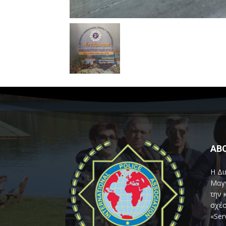
AB
Η Δι
Μαγν
την 
σχέσ
«Ser