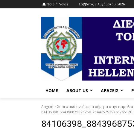
C
Σάββατο, 8 Αυγούστου, 2026
30.5
Volos
HOME
ABOUT US
ΔΡΆΣΕΙΣ
P
Αρχική
Χορευτικό αντάμωμα σήμερα στην παραλία τ
84106398_884396875325250_7544757929765765120_
84106398_884396875