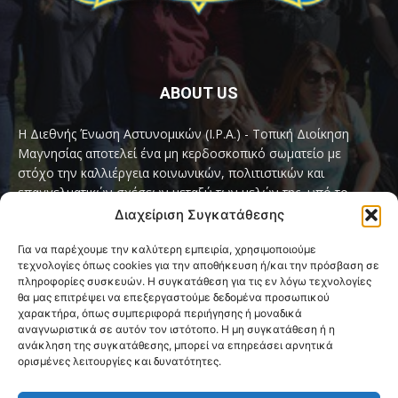
ABOUT US
Η Διεθνής Ένωση Αστυνομικών (I.P.A.) - Τοπική Διοίκηση
Μαγνησίας αποτελεί ένα μη κερδοσκοπικό σωματείο με
στόχο την καλλιέργεια κοινωνικών, πολιτιστικών και
επαγγελματικών σχέσεων μεταξύ των μελών της, υπό το
παγκόσμιο σύνθημα «Servo per Amikeco» (Υπηρετώ δια της
Διαχείριση Συγκατάθεσης
Φιλίας).
Για να παρέχουμε την καλύτερη εμπειρία, χρησιμοποιούμε
τεχνολογίες όπως cookies για την αποθήκευση ή/και την πρόσβαση σε
Contact us:
ipamagnesia@gmail.com
πληροφορίες συσκευών. Η συγκατάθεση για τις εν λόγω τεχνολογίες
θα μας επιτρέψει να επεξεργαστούμε δεδομένα προσωπικού
χαρακτήρα, όπως συμπεριφορά περιήγησης ή μοναδικά
αναγνωριστικά σε αυτόν τον ιστότοπο. Η μη συγκατάθεση ή η
FOLLOW US
ανάκληση της συγκατάθεσης, μπορεί να επηρεάσει αρνητικά
ορισμένες λειτουργίες και δυνατότητες.