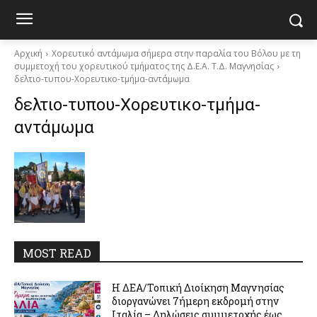
Αρχική
Χορευτικό αντάμωμα σήμερα στην παραλία του Βόλου με τη
συμμετοχή του χορευτικού τμήματος της Δ.Ε.Α. Τ.Δ. Μαγνησίας
δελτιο-τυπου-Χορευτικο-τμήμα-αντάμωμα
δελτιο-τυπου-Χορευτικο-τμήμα-
αντάμωμα
MOST READ
Η ΔΕΑ/Τοπική Διοίκηση Μαγνησίας
διοργανώνει 7ήμερη εκδρομή στην
Ιταλία – Δηλώσεις συμμετοχής έως