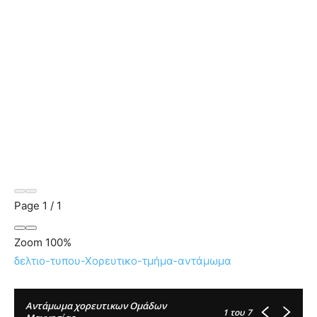
Page
1
/
1
Zoom
100%
δελτιο-τυπου-Χορευτικο-τμήμα-αντάμωμα
Αντάμωμα χορευτικων Ομάδων
1
του 7