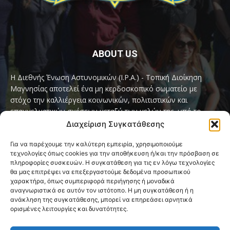
ABOUT US
Η Διεθνής Ένωση Αστυνομικών (I.P.A.) - Τοπική Διοίκηση
Μαγνησίας αποτελεί ένα μη κερδοσκοπικό σωματείο με
στόχο την καλλιέργεια κοινωνικών, πολιτιστικών και
επαγγελματικών σχέσεων μεταξύ των μελών της, υπό το
παγκόσμιο σύνθημα «Servo per Amikeco» (Υπηρετώ δια της
Διαχείριση Συγκατάθεσης
Φιλίας).
Για να παρέχουμε την καλύτερη εμπειρία, χρησιμοποιούμε
τεχνολογίες όπως cookies για την αποθήκευση ή/και την πρόσβαση σε
Contact us:
ipamagnesia@gmail.com
πληροφορίες συσκευών. Η συγκατάθεση για τις εν λόγω τεχνολογίες
θα μας επιτρέψει να επεξεργαστούμε δεδομένα προσωπικού
χαρακτήρα, όπως συμπεριφορά περιήγησης ή μοναδικά
αναγνωριστικά σε αυτόν τον ιστότοπο. Η μη συγκατάθεση ή η
FOLLOW US
ανάκληση της συγκατάθεσης, μπορεί να επηρεάσει αρνητικά
ορισμένες λειτουργίες και δυνατότητες.