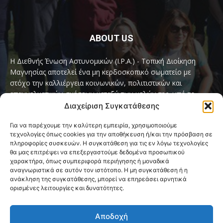
ABOUT US
Η Διεθνής Ένωση Αστυνομικών (I.P.A.) - Τοπική Διοίκηση
Μαγνησίας αποτελεί ένα μη κερδοσκοπικό σωματείο με
στόχο την καλλιέργεια κοινωνικών, πολιτιστικών και
επαγγελματικών σχέσεων μεταξύ των μελών της, υπό το
παγκόσμιο σύνθημα «Servo per Amikeco» (Υπηρετώ δια της
Διαχείριση Συγκατάθεσης
Φιλίας).
Για να παρέχουμε την καλύτερη εμπειρία, χρησιμοποιούμε
τεχνολογίες όπως cookies για την αποθήκευση ή/και την πρόσβαση σε
Contact us:
ipamagnesia@gmail.com
πληροφορίες συσκευών. Η συγκατάθεση για τις εν λόγω τεχνολογίες
θα μας επιτρέψει να επεξεργαστούμε δεδομένα προσωπικού
χαρακτήρα, όπως συμπεριφορά περιήγησης ή μοναδικά
αναγνωριστικά σε αυτόν τον ιστότοπο. Η μη συγκατάθεση ή η
FOLLOW US
ανάκληση της συγκατάθεσης, μπορεί να επηρεάσει αρνητικά
ορισμένες λειτουργίες και δυνατότητες.
Αποδοχή