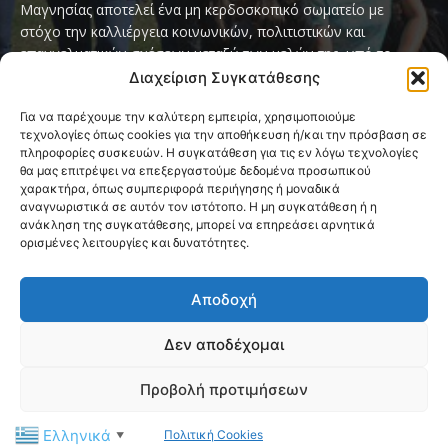
Μαγνησίας αποτελεί ένα μη κερδοσκοπικό σωματείο με
στόχο την καλλιέργεια κοινωνικών, πολιτιστικών και
επαγγελματικών σχέσεων μεταξύ των μελών της, υπό το
παγκόσμιο σύνθημα «Servo per Amikeco» (Υπηρετώ δια της
Διαχείριση Συγκατάθεσης
Φιλίας).
Για να παρέχουμε την καλύτερη εμπειρία, χρησιμοποιούμε
τεχνολογίες όπως cookies για την αποθήκευση ή/και την πρόσβαση σε
Contact us:
ipamagnesia@gmail.com
πληροφορίες συσκευών. Η συγκατάθεση για τις εν λόγω τεχνολογίες
θα μας επιτρέψει να επεξεργαστούμε δεδομένα προσωπικού
χαρακτήρα, όπως συμπεριφορά περιήγησης ή μοναδικά
αναγνωριστικά σε αυτόν τον ιστότοπο. Η μη συγκατάθεση ή η
FOLLOW US
ανάκληση της συγκατάθεσης, μπορεί να επηρεάσει αρνητικά
ορισμένες λειτουργίες και δυνατότητες.
Αποδοχή
Δεν αποδέχομαι
@2026 I.P.A. Magnesia by paggus
Προβολή προτιμήσεων
Πολιτική Cookies (ΕΕ)
Όροι και Προϋποθέσεις
Ελληνικά
Πολιτική Cookies
Privacy & Terms Page
Επικοινωνία
▼