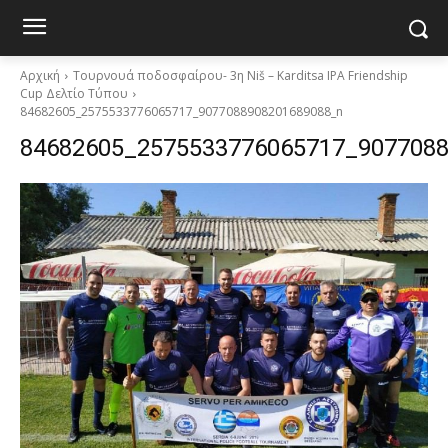
Αρχική
Τουρνουά ποδοσφαίρου- 3η Niš – Karditsa IPA Friendship
Cup Δελτίο Τύπου
84682605_2575533776065717_9077088908201689088_n
84682605_2575533776065717_907708