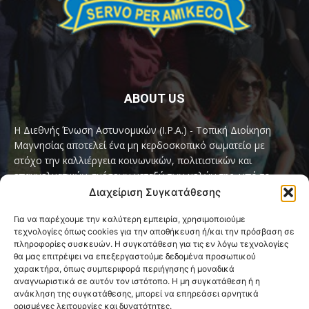
ABOUT US
Η Διεθνής Ένωση Αστυνομικών (I.P.A.) - Τοπική Διοίκηση
Μαγνησίας αποτελεί ένα μη κερδοσκοπικό σωματείο με
στόχο την καλλιέργεια κοινωνικών, πολιτιστικών και
επαγγελματικών σχέσεων μεταξύ των μελών της, υπό το
παγκόσμιο σύνθημα «Servo per Amikeco» (Υπηρετώ δια της
Διαχείριση Συγκατάθεσης
Φιλίας).
Για να παρέχουμε την καλύτερη εμπειρία, χρησιμοποιούμε
τεχνολογίες όπως cookies για την αποθήκευση ή/και την πρόσβαση σε
Contact us:
ipamagnesia@gmail.com
πληροφορίες συσκευών. Η συγκατάθεση για τις εν λόγω τεχνολογίες
θα μας επιτρέψει να επεξεργαστούμε δεδομένα προσωπικού
χαρακτήρα, όπως συμπεριφορά περιήγησης ή μοναδικά
αναγνωριστικά σε αυτόν τον ιστότοπο. Η μη συγκατάθεση ή η
FOLLOW US
ανάκληση της συγκατάθεσης, μπορεί να επηρεάσει αρνητικά
ορισμένες λειτουργίες και δυνατότητες.