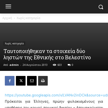
Αρχική
Χωρίς κατηγορία
Χωρίς κατηγορία
Ταυτοποιήθηκαν τα στοιχεία δύο
ληστών της Εθνικής στο Βελεστίνο
Από
admin
-
24 Αυγούστου 2013
603
0
https://youtube.googleapis.com/v/LVANv2inDCk&source=ud
Πρόκειται για Έλληνες, πρώην φυλακισμένους για
υποθέσεις του κοινού ποινικού δικαίου – Απομακρύνεται