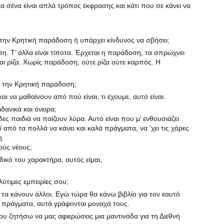
α σένα είναι απλά τρόπος έκφρασης και κάτι που σε κάνει να
 την Κρητική παράδοση ή υπάρχει κίνδυνος να σβήσει;
. Τ’ άλλα είναι τίποτα. Έρχεται η παράδοση, τα σπρώχνει
αι ρίζα. Χωρίς παράδοση, ούτε ρίζα ούτε καρπός. Η
με την Κρητική παράδοση;
ι να μαθαίνουν από πού είναι, τι έχουμε, αυτό είναι.
δανικά και όνειρα;
ς παιδιά να παίζουν λύρα. Αυτό είναι που μ’ ενθουσιάζει
ί από τα πολλά να κάνει και καλά πράγματα, να ‘χει τις χάρες
η.
ούς νέους;
δικό του χαρακτήρα, αυτός είμαι,
λύτιμες εμπειρίες σου;
 τα κάνουν άλλοι. Εγώ τώρα θα κάνω βιβλίο για τον εαυτό
τα πράγματα, αυτά γράφονται μοναχά τους.
ου ζητήσω να μας αφιερώσεις μια μαντινάδα για τη Διεθνή