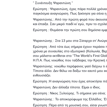
” Συνέντευξη Ψαραντώνη ”
Ερώτηση : Ψαραντώνη, έχεις πάρα πολλά χρόνια 
παγκόσμια αναγνώριση. Πως ξεκίνησε για σένα η 
Ψαραντώνης.: Από την πρώτη φορά που άκουσα μι
και έπαιξα. Σαν μικρό παιδί κι’ εγώ, πριν το σχολ
Ερώτηση : Θυμάσαι την πρώτη σου δημόσια εμφ
Ψαραντώνης : Στα 13 μου στα Σίσαρχα στ’ Ανώγει
Ερώτηση : Από τότε έως σήμερα έχουν περάσει 
χρόνια με συναυλίες στο εξωτερικό (Κολωνία, Βερ
σου μάλιστα εκτίθεται στο “The World’s First Gl
Η.Π.Α. Πως νοιώθεις που ταξίδεψες την Κρητική
Ψαραντώνης: νοιώθω περήφανος γιατί δείχνω τι έχ
Τίποτα άλλο. Δεν θέλω να δείξω τον εαυτό μου εκ
ενθουσιάζει.
Ερώτηση :Η αναγνώριση που έχεις αποκτήσει πό
Ψαραντώνη: Δεν άλλαξα τίποτα. Είμαι ο ίδιος.
Ερώτηση : Νίκος Ξυλούρης. Τι σήμαινε για σένα;
Ψαραντώνης : Το αποκορύφωμα της Ελλάδος. Έτσ
Ερώτηση :Πέρα από τη μουσική σου, είσαι γνωστό