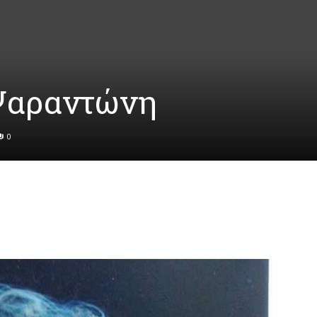
Ψαραντώνη
0