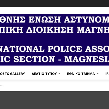
OSTS GALLERY
ΔΕΛΤΙΟ ΤΥΠΟΥ
ΕΘΝΙΚΌ ΤΜΉΜΑ
I
ώνη