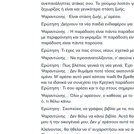
ανεπανάληπτες ατάκες σου. Το χιούμορ λοιπόν γι
ξεχωρίζεις ή είναι και γενικότερα στάση ζωής;
Ψαραντώνης : Είναι στάση ζωής, μ’ αρέσει.
Ερώτηση :Δείχνουν τα νέα παιδιά ενδιαφέρον για
Ψαραντώνης .: Η παράδοση είναι πάντα παράδοση
με περιφρόνηση και τα γκρεμίζει. Η παράδοση είν
παράδοση είναι πάντα παρούσα.
Ερώτηση :Τι έχεις να πεις στους νέους σχετικά 
Ψαραντώνης .: Να προσανατολίζονται, ν’ ακούνε κα
Ερώτηση : Πως βλέπεις γενικά τη νέα γενιά; Έχει ι
Ψαραντώνης .: Δεν θυμάμαι ποτέ τόσες εκατοντάδε
εμένα. Μ’ αρέσει αυτό γιατί κάποιο παιδί θα βρεθε
και τα ιδανικά να συνεχίσει την Κρητική παράδοσ
Ερώτηση : Τι σου αρέσει και τι όχι στους σημεριν
Ψαραντώνης .: Όλοι μ’ αρέσουν, ο καθένας με το 
ό, τι θέλω κάνω.
Ερώτηση : Σκοπεύεις να γράψεις βιβλίο με τις πο
Ψαραντώνης .: Δεν θέλω να κάνω βιβλίο. Αυτά θα
μου ή την οικογένειά μου; Δεν μ’ αρέσουν αυτά 
Κλείνοντας, θα ήθελα να σ’ ευχαριστήσω και να σ