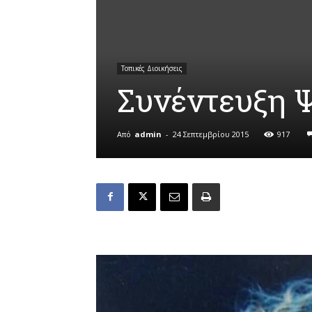
Τοπικές Διοικήσεις
Συνέντευξη 
Από
admin
-
24 Σεπτεμβρίου 2015
917