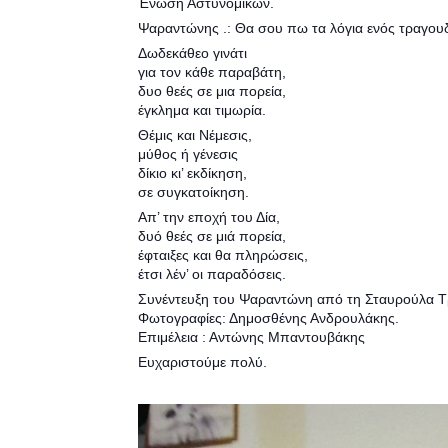
Ένωση Αστυνομικών.
Ψαραντώνης .: Θα σου πω τα λόγια ενός τραγου
Δωδεκάθεο γινάτι
για τον κάθε παραβάτη,
δυο θεές σε μια πορεία,
έγκλημα και τιμωρία.
Θέμις και Νέμεσις,
μύθος ή γένεσις
δίκιο κι’ εκδίκηση,
σε συγκατοίκηση.
Απ’ την εποχή του Δία,
δυό θεές σε μιά πορεία,
έφταιξες και θα πληρώσεις,
έτσι λέν’ οι παραδόσεις.
Συνέντευξη του Ψαραντώνη από τη Σταυρούλα Τ
Φωτογραφίες: Δημοσθένης Ανδρουλάκης.
Επιμέλεια : Αντώνης Μπαντουβάκης
Ευχαριστούμε πολύ.