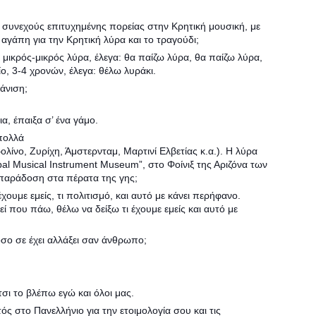
συνεχούς επιτυχημένης πορείας στην Κρητική μουσική, με
αγάπη για την Κρητική λύρα και το τραγούδι;
κρός-μικρός λύρα, έλεγα: θα παίζω λύρα, θα παίζω λύρα,
είο, 3-4 χρονών, έλεγα: θέλω λυράκι.
άνιση;
α, έπαιξα σ’ ένα γάμο.
πολλά
ολίνο, Ζυρίχη, Άμστερνταμ, Μαρτινί Ελβετίας κ.α.). Η λύρα
obal Musical Instrument Museum”, στο Φοίνιξ της Αριζόνα των
 παράδοση στα πέρατα της γης;
ουμε εμείς, τι πολιτισμό, και αυτό με κάνει περήφανο.
εί που πάω, θέλω να δείξω τι έχουμε εμείς και αυτό με
σο σε έχει αλλάξει σαν άνθρωπο;
ι το βλέπω εγώ και όλοι μας.
ς στο Πανελλήνιο για την ετοιμολογία σου και τις