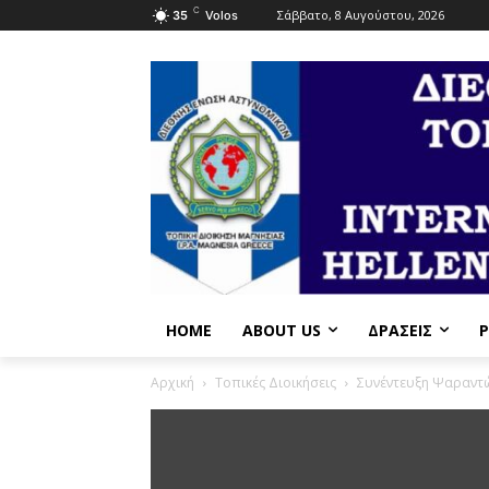
C
Σάββατο, 8 Αυγούστου, 2026
35
Volos
HOME
ABOUT US
ΔΡΆΣΕΙΣ
P
Αρχική
Τοπικές Διοικήσεις
Συνέντευξη Ψαραντ