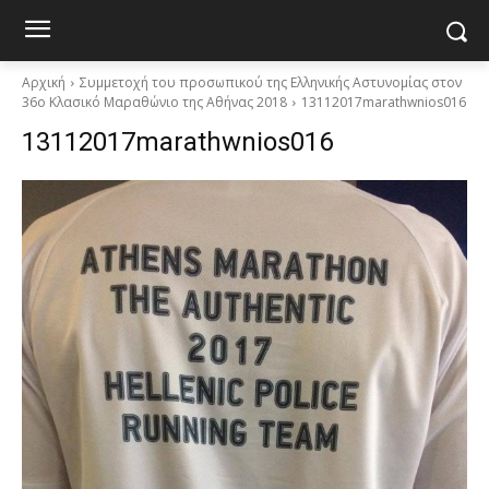
Αρχική
Συμμετοχή του προσωπικού της Ελληνικής Αστυνομίας στον
36ο Κλασικό Μαραθώνιο της Αθήνας 2018
13112017marathwnios016
13112017marathwnios016