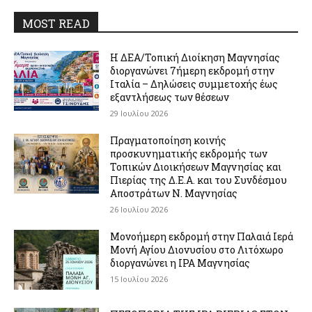
MOST READ
Η ΔΕΑ/Τοπική Διοίκηση Μαγνησίας
διοργανώνει 7ήμερη εκδρομή στην
Ιταλία – Δηλώσεις συμμετοχής έως
εξαντλήσεως των θέσεων
29 Ιουλίου 2026
Πραγματοποίηση κοινής
προσκυνηματικής εκδρομής των
Τοπικών Διοικήσεων Μαγνησίας και
Πιερίας της Δ.Ε.Α. και του Συνδέσμου
Αποστράτων Ν. Μαγνησίας
26 Ιουλίου 2026
Μονοήμερη εκδρομή στην Παλαιά Ιερά
Μονή Αγίου Διονυσίου στο Λιτόχωρο
διοργανώνει η IPA Μαγνησίας
15 Ιουλίου 2026