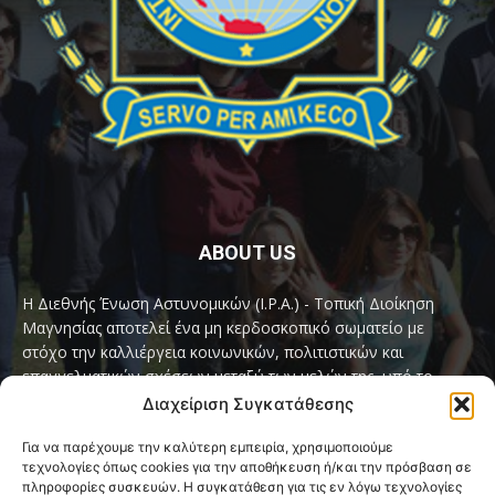
ABOUT US
Η Διεθνής Ένωση Αστυνομικών (I.P.A.) - Τοπική Διοίκηση
Μαγνησίας αποτελεί ένα μη κερδοσκοπικό σωματείο με
στόχο την καλλιέργεια κοινωνικών, πολιτιστικών και
επαγγελματικών σχέσεων μεταξύ των μελών της, υπό το
παγκόσμιο σύνθημα «Servo per Amikeco» (Υπηρετώ δια της
Διαχείριση Συγκατάθεσης
Φιλίας).
Για να παρέχουμε την καλύτερη εμπειρία, χρησιμοποιούμε
τεχνολογίες όπως cookies για την αποθήκευση ή/και την πρόσβαση σε
Contact us:
ipamagnesia@gmail.com
πληροφορίες συσκευών. Η συγκατάθεση για τις εν λόγω τεχνολογίες