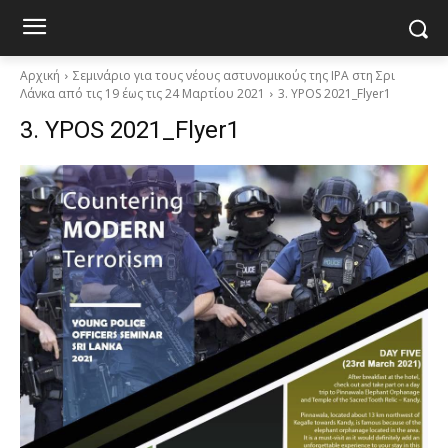
Αρχική
Σεμινάριο για τους νέους αστυνομικούς της IPA στη Σρι
Λάνκα από τις 19 έως τις 24 Μαρτίου 2021
3. YPOS 2021_Flyer1
3. YPOS 2021_Flyer1