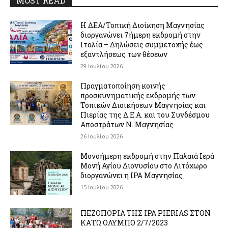
MOST READ
Η ΔΕΑ/Τοπική Διοίκηση Μαγνησίας
διοργανώνει 7ήμερη εκδρομή στην
Ιταλία – Δηλώσεις συμμετοχής έως
εξαντλήσεως των θέσεων
29 Ιουλίου 2026
Πραγματοποίηση κοινής
προσκυνηματικής εκδρομής των
Τοπικών Διοικήσεων Μαγνησίας και
Πιερίας της Δ.Ε.Α. και του Συνδέσμου
Αποστράτων Ν. Μαγνησίας
26 Ιουλίου 2026
Μονοήμερη εκδρομή στην Παλαιά Ιερά
Μονή Αγίου Διονυσίου στο Λιτόχωρο
διοργανώνει η IPA Μαγνησίας
15 Ιουλίου 2026
ΠΕΖΟΠΟΡΙΑ ΤΗΣ IPA PIERIAS ΣΤΟΝ
ΚΑΤΩ ΟΛΥΜΠΟ 2/7/2023