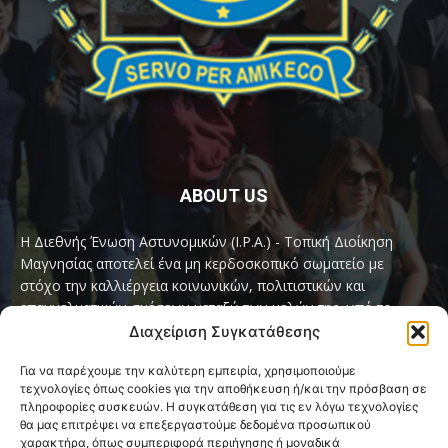
ABOUT US
Η Διεθνής Ένωση Αστυνομικών (I.P.A.) - Τοπική Διοίκηση
Μαγνησίας αποτελεί ένα μη κερδοσκοπικό σωματείο με
στόχο την καλλιέργεια κοινωνικών, πολιτιστικών και
επαγγελματικών σχέσεων μεταξύ των μελών της, υπό το
παγκόσμιο σύνθημα «Servo per Amikeco» (Υπηρετώ δια της
Διαχείριση Συγκατάθεσης
Φιλίας).
Για να παρέχουμε την καλύτερη εμπειρία, χρησιμοποιούμε
τεχνολογίες όπως cookies για την αποθήκευση ή/και την πρόσβαση σε
Contact us:
ipamagnesia@gmail.com
πληροφορίες συσκευών. Η συγκατάθεση για τις εν λόγω τεχνολογίες
θα μας επιτρέψει να επεξεργαστούμε δεδομένα προσωπικού
χαρακτήρα, όπως συμπεριφορά περιήγησης ή μοναδικά