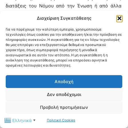
διατάξεις του Νόμου από την Ένωση ή από άλλα
νομικά πρόσωπα υπέρ των σκοπών της στην
Διαχείριση Συγκατάθεσης
ημεδαπή ή στην αλλοδαπή.-
Για να παρέχουμε την καλύτερη εμπειρία, χρησιμοποιούμε
Για τις τυχόν επιχορηγήσεις του Δημοσίου ή
τεχνολογίες όπως cookies για την αποθήκευση ή/και την πρόσβαση σε
Νομικών Προσώπων Δημοσίου ή Ιδιωτικού Δικαίου
πληροφορίες συσκευών. Η συγκατάθεση για τις εν λόγω τεχνολογίες
θα μας επιτρέψει να επεξεργαστούμε δεδομένα προσωπικού
της ημεδαπής ή αλλοδαπής για ειδικούς σκοπούς
χαρακτήρα, όπως συμπεριφορά περιήγησης ή μοναδικά
της Ενώσεως, γίνεται ιδιαίτερη απεικόνιση για να
αναγνωριστικά σε αυτόν τον ιστότοπο. Η μη συγκατάθεση ή η
ανάκληση της συγκατάθεσης, μπορεί να επηρεάσει αρνητικά
είναι ευχερής η απόδοση λογαριασμού.-
ορισμένες λειτουργίες και δυνατότητες.
‘Αρθρο 12ο
Τα έσοδα από τις εισφορές των μελών
Αποδοχή
συγκεντρώνονται από τον Ταμία του Εθνικού
Δεν αποδέχομαι
Τμήματος κάθε χρόνο.- Από το σύνολο των
εισπράξεων αφαιρείται ένα ποσοστό, το ύψος του
Προβολή προτιμήσεων
οποίου καθορίζεται από το Διεθνές Συμβούλιο, το
χρηματικό ποσό του οποίου το αργότερο μέχρι την
Ελληνικά
Πολιτική Cookies
▼
1η Απριλίου κάθε έτους αποστέλλεται στο Διεθνές