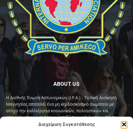
ABOUT US
Η Διεθνής Ένωση Αστυνομικών (I.P.A.) - Τοπική Διοίκηση
Μαγνησίας αποτελεί ένα μη κερδοσκοπικό σωματείο με
στόχο την καλλιέργεια κοινωνικών, πολιτιστικών και
επαγγελματικών σχέσεων μεταξύ των μελών της, υπό το
παγκόσμιο σύνθημα «Servo per Amikeco» (Υπηρετώ δια της
Διαχείριση Συγκατάθεσης
Φιλίας).