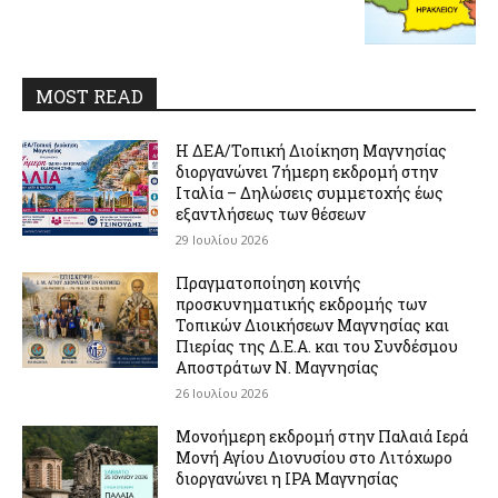
MOST READ
Η ΔΕΑ/Τοπική Διοίκηση Μαγνησίας
διοργανώνει 7ήμερη εκδρομή στην
Ιταλία – Δηλώσεις συμμετοχής έως
εξαντλήσεως των θέσεων
29 Ιουλίου 2026
Πραγματοποίηση κοινής
προσκυνηματικής εκδρομής των
Τοπικών Διοικήσεων Μαγνησίας και
Πιερίας της Δ.Ε.Α. και του Συνδέσμου
Αποστράτων Ν. Μαγνησίας
26 Ιουλίου 2026
Μονοήμερη εκδρομή στην Παλαιά Ιερά
Μονή Αγίου Διονυσίου στο Λιτόχωρο
διοργανώνει η IPA Μαγνησίας