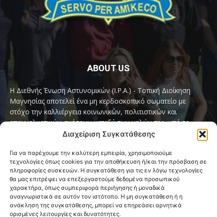
ABOUT US
Η Διεθνής Ένωση Αστυνομικών (I.P.A.) - Τοπική Διοίκηση
Μαγνησίας αποτελεί ένα μη κερδοσκοπικό σωματείο με
στόχο την καλλιέργεια κοινωνικών, πολιτιστικών και
επαγγελματικών σχέσεων μεταξύ των μελών της, υπό το
παγκόσμιο σύνθημα «Servo per Amikeco» (Υπηρετώ δια της
Διαχείριση Συγκατάθεσης
Φιλίας).
Για να παρέχουμε την καλύτερη εμπειρία, χρησιμοποιούμε
τεχνολογίες όπως cookies για την αποθήκευση ή/και την πρόσβαση σε
Contact us:
ipamagnesia@gmail.com
πληροφορίες συσκευών. Η συγκατάθεση για τις εν λόγω τεχνολογίες
θα μας επιτρέψει να επεξεργαστούμε δεδομένα προσωπικού
χαρακτήρα, όπως συμπεριφορά περιήγησης ή μοναδικά
αναγνωριστικά σε αυτόν τον ιστότοπο. Η μη συγκατάθεση ή η
FOLLOW US
ανάκληση της συγκατάθεσης, μπορεί να επηρεάσει αρνητικά
ορισμένες λειτουργίες και δυνατότητες.