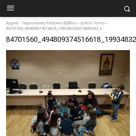
Αρχική
Παρουσίαση παιδικού βιβλίου – Δελτίο Τύπου
84701560_494809374516618_1993483266274885632_n
84701560_494809374516618_1993483