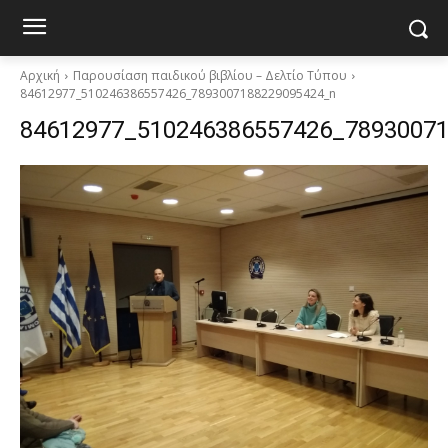
Αρχική
Παρουσίαση παιδικού βιβλίου – Δελτίο Τύπου
84612977_510246386557426_7893007188229095424_n
84612977_510246386557426_7893007