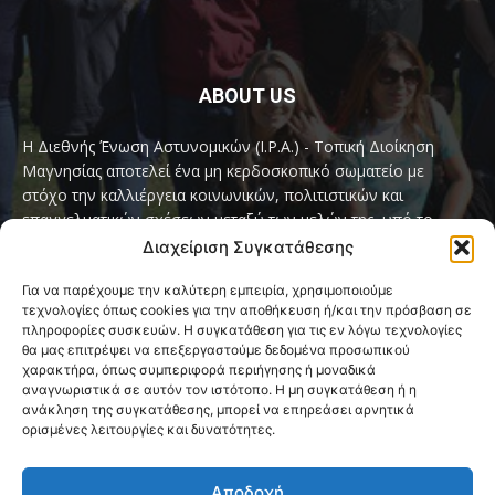
ABOUT US
Η Διεθνής Ένωση Αστυνομικών (I.P.A.) - Τοπική Διοίκηση
Μαγνησίας αποτελεί ένα μη κερδοσκοπικό σωματείο με
στόχο την καλλιέργεια κοινωνικών, πολιτιστικών και
επαγγελματικών σχέσεων μεταξύ των μελών της, υπό το
παγκόσμιο σύνθημα «Servo per Amikeco» (Υπηρετώ δια της
Διαχείριση Συγκατάθεσης
Φιλίας).
Για να παρέχουμε την καλύτερη εμπειρία, χρησιμοποιούμε
τεχνολογίες όπως cookies για την αποθήκευση ή/και την πρόσβαση σε
Contact us:
ipamagnesia@gmail.com
πληροφορίες συσκευών. Η συγκατάθεση για τις εν λόγω τεχνολογίες
θα μας επιτρέψει να επεξεργαστούμε δεδομένα προσωπικού
χαρακτήρα, όπως συμπεριφορά περιήγησης ή μοναδικά
αναγνωριστικά σε αυτόν τον ιστότοπο. Η μη συγκατάθεση ή η
FOLLOW US
ανάκληση της συγκατάθεσης, μπορεί να επηρεάσει αρνητικά
ορισμένες λειτουργίες και δυνατότητες.
Αποδοχή