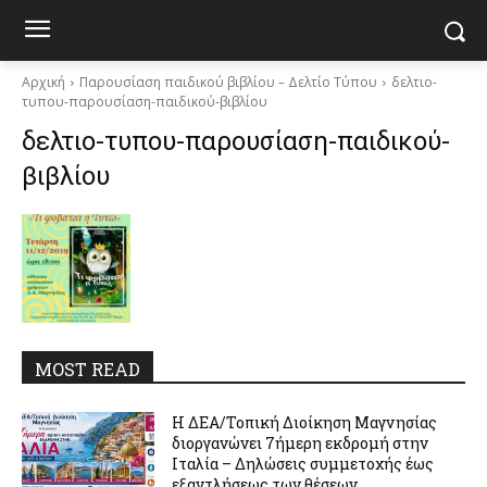
Αρχική
Παρουσίαση παιδικού βιβλίου – Δελτίο Τύπου
δελτιο-
τυπου-παρουσίαση-παιδικού-βιβλίου
δελτιο-τυπου-παρουσίαση-παιδικού-
βιβλίου
MOST READ
Η ΔΕΑ/Τοπική Διοίκηση Μαγνησίας
διοργανώνει 7ήμερη εκδρομή στην
Ιταλία – Δηλώσεις συμμετοχής έως
εξαντλήσεως των θέσεων