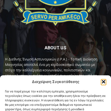
ABOUT US
Η Διεθνής Ένωση Αστυνομικών (I.P.A.) - Τοπική Διοίκηση
Μαγνησίας αποτελεί ένα μη κερδοσκοπικό σωματείο με
στόχο την καλλιέργεια κοινωνικών, πολιτιστικών και
επαγγελματικών σχέσεων μεταξύ των μελών της, υπό το
παγκόσμιο σύνθημα «Servo per Amikeco» (Υπηρετώ δια της
Διαχείριση Συγκατάθεσης
Φιλίας).
Για να παρέχουμε την καλύτερη εμπειρία, χρησιμοποιούμε
τεχνολογίες όπως cookies για την αποθήκευση ή/και την πρόσβαση σε
Contact us:
ipamagnesia@gmail.com
πληροφορίες συσκευών. Η συγκατάθεση για τις εν λόγω τεχνολογίες
θα μας επιτρέψει να επεξεργαστούμε δεδομένα προσωπικού
χαρακτήρα, όπως συμπεριφορά περιήγησης ή μοναδικά