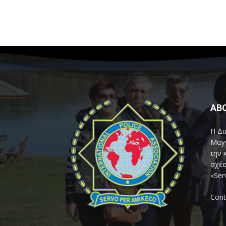
AB
Η Δι
Μαγν
την 
σχέσ
«Ser
Cont