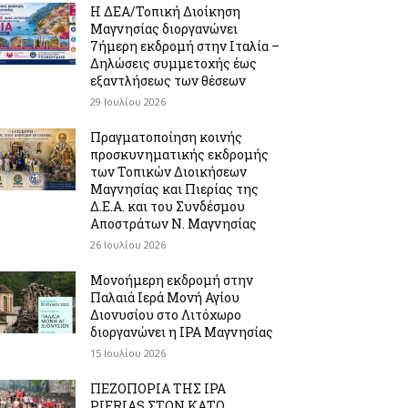
Η ΔΕΑ/Τοπική Διοίκηση
Μαγνησίας διοργανώνει
7ήμερη εκδρομή στην Ιταλία –
Δηλώσεις συμμετοχής έως
εξαντλήσεως των θέσεων
29 Ιουλίου 2026
Πραγματοποίηση κοινής
προσκυνηματικής εκδρομής
των Τοπικών Διοικήσεων
Μαγνησίας και Πιερίας της
Δ.Ε.Α. και του Συνδέσμου
Αποστράτων Ν. Μαγνησίας
26 Ιουλίου 2026
Μονοήμερη εκδρομή στην
Παλαιά Ιερά Μονή Αγίου
Διονυσίου στο Λιτόχωρο
διοργανώνει η IPA Μαγνησίας
15 Ιουλίου 2026
ΠΕΖΟΠΟΡΙΑ ΤΗΣ IPA
PIERIAS ΣΤΟΝ ΚΑΤΩ