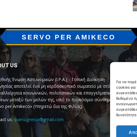
SERVO PER AMIKECO
OUT US
F
εθνής Ένωση Αστυνομικών (I.P.A.) - Τοπική Διοίκηση
Για να παρ
ησίας αποτελεί ένα μη κερδοσκοπικό σωματείο με στόχο
cookies γι
καλλιέργεια κοινωνικών, πολιτιστικών και επαγγελματικών
συγκατάθεσ
δεδομένα π
εων μεταξύ των μελών της, υπό το παγκόσμιο σύνθημα
αναγνωριστ
vo per Amikeco» (Υπηρετώ δια της Φιλίας).
συγκατάθεσ
δυνατότητε
act us:
ipamagnesia@gmail.com
Απ