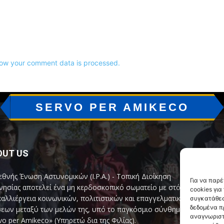
ow your comment data is processed.
SERVO PER AMIKECO
OUT US
F
εθνής Ένωση Αστυνομικών (I.P.A.) - Τοπική Διοίκηση
Για να παρ
ησίας αποτελεί ένα μη κερδοσκοπικό σωματείο με στόχο
cookies γι
καλλιέργεια κοινωνικών, πολιτιστικών και επαγγελματικών
συγκατάθεσ
δεδομένα π
εων μεταξύ των μελών της, υπό το παγκόσμιο σύνθημα
αναγνωριστ
vo per Amikeco» (Υπηρετώ δια της Φιλίας).