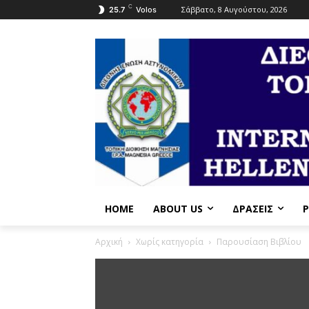
C
Σάββατο, 8 Αυγούστου, 2026
25.7
Volos
HOME
ABOUT US
ΔΡΆΣΕΙΣ
P
Αρχική
Χωρίς κατηγορία
Παρουσίαση Βιβλίου