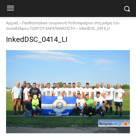
Αρχική
Πανθεσσαλικό τουρνουά Ποδοσφαίρου στη μνήμη του
συναδέλφου ΓΙΩΡΓΟΥ ΚΑΡΑΠΑΝΑΓΙΩΤΗ
InkedDSC_0414_LI
InkedDSC_0414_LI