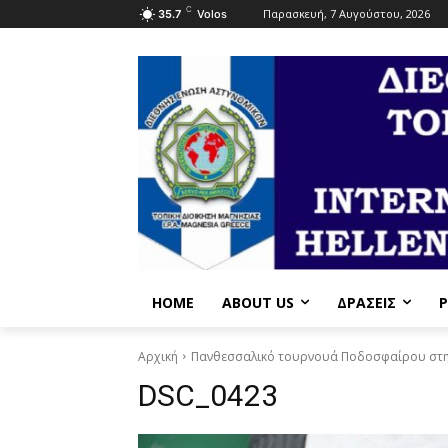
C
Παρασκευή, 7 Αυγούστου, 2026
35.7
Volos
HOME
ABOUT US
ΔΡΆΣΕΙΣ
P
Αρχική
Πανθεσσαλικό τουρνουά Ποδοσφαίρου στη
DSC_0423