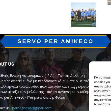
SERVO PER AMIKECO
OUT US
F
εθνής Ένωση Αστυνομικών (I.P.A.) - Τοπική Διοίκηση
Για να παρ
ησίας αποτελεί ένα μη κερδοσκοπικό σωματείο με στόχο
cookies γι
καλλιέργεια κοινωνικών, πολιτιστικών και επαγγελματικών
συγκατάθεσ
δεδομένα π
εων μεταξύ των μελών της, υπό το παγκόσμιο σύνθημα
αναγνωριστ
vo per Amikeco» (Υπηρετώ δια της Φιλίας).
συγκατάθεσ
δυνατότητε
act us:
ipamagnesia@gmail.com