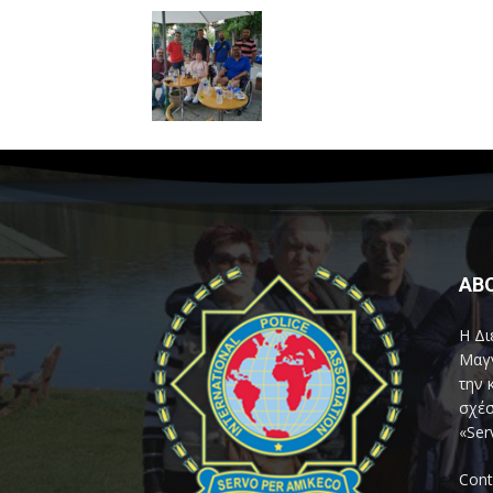
AB
Η Δι
Μαγν
την 
σχέσ
«Ser
Cont