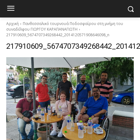
Αρχική
Πανθεσσαλικό τουρνουά Ποδοσφαίρου στη μνήμη του
συναδέλφου ΓΙΩΡΓΟΥ ΚΑΡΑΠΑΝΑΓΙΩΤΗ
217910609_5674707349268442_2014120571908646098_n
217910609_5674707349268442_20141