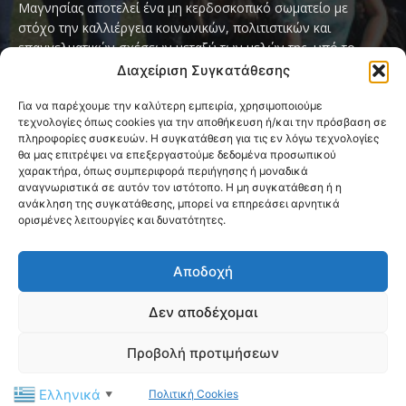
Μαγνησίας αποτελεί ένα μη κερδοσκοπικό σωματείο με
στόχο την καλλιέργεια κοινωνικών, πολιτιστικών και
επαγγελματικών σχέσεων μεταξύ των μελών της, υπό το
παγκόσμιο σύνθημα «Servo per Amikeco» (Υπηρετώ δια της
Διαχείριση Συγκατάθεσης
Φιλίας).
Για να παρέχουμε την καλύτερη εμπειρία, χρησιμοποιούμε
τεχνολογίες όπως cookies για την αποθήκευση ή/και την πρόσβαση σε
Contact us:
ipamagnesia@gmail.com
πληροφορίες συσκευών. Η συγκατάθεση για τις εν λόγω τεχνολογίες
θα μας επιτρέψει να επεξεργαστούμε δεδομένα προσωπικού
χαρακτήρα, όπως συμπεριφορά περιήγησης ή μοναδικά
αναγνωριστικά σε αυτόν τον ιστότοπο. Η μη συγκατάθεση ή η
FOLLOW US
ανάκληση της συγκατάθεσης, μπορεί να επηρεάσει αρνητικά
ορισμένες λειτουργίες και δυνατότητες.
Αποδοχή
Δεν αποδέχομαι
@2026 I.P.A. Magnesia by paggus
Προβολή προτιμήσεων
Πολιτική Cookies (ΕΕ)
Όροι και Προϋποθέσεις
Ελληνικά
Πολιτική Cookies
Privacy & Terms Page
Επικοινωνία
▼