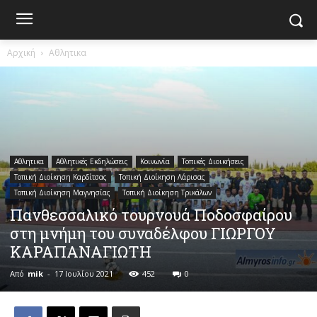
Αρχική
Αθλητικα
Αθλητικα
Αθλητικές Εκδηλώσεις
Κοινωνία
Τοπικές Διοικήσεις
Τοπική Διοίκηση Καρδίτσας
Τοπική Διοίκηση Λάρισας
Τοπική Διοίκηση Μαγνησίας
Τοπική Διοίκηση Τρικάλων
Πανθεσσαλικό τουρνουά Ποδοσφαίρου
στη μνήμη του συναδέλφου ΓΙΩΡΓΟΥ
ΚΑΡΑΠΑΝΑΓΙΩΤΗ
Από
mik
-
17 Ιουλίου 2021
452
0