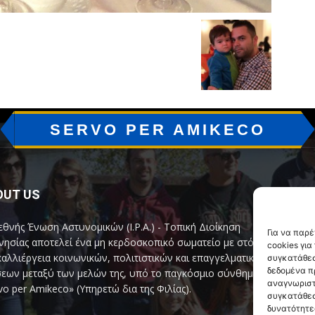
SERVO PER AMIKECO
OUT US
F
εθνής Ένωση Αστυνομικών (I.P.A.) - Τοπική Διοίκηση
Για να παρ
ησίας αποτελεί ένα μη κερδοσκοπικό σωματείο με στόχο
cookies γι
καλλιέργεια κοινωνικών, πολιτιστικών και επαγγελματικών
συγκατάθεσ
δεδομένα π
εων μεταξύ των μελών της, υπό το παγκόσμιο σύνθημα
αναγνωριστ
vo per Amikeco» (Υπηρετώ δια της Φιλίας).
συγκατάθεσ
δυνατότητε