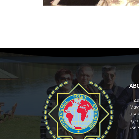
AB
Η Δι
Μαγν
την 
σχέσ
«Ser