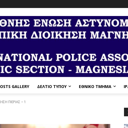
OSTS GALLERY
ΔΕΛΤΙΟ ΤΥΠΟΥ
ΕΘΝΙΚΌ ΤΜΉΜΑ
I
ΚΗΣΗ ΠΙΕΡΙΑΣ
1