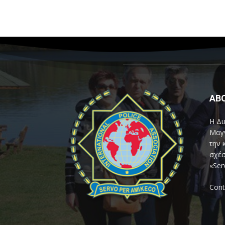
AB
Η Δι
Μαγν
την 
σχέσ
«Ser
Cont