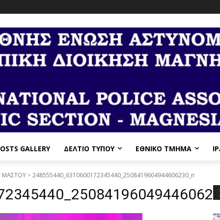
OSTS GALLERY
ΔΕΛΤΙΟ ΤΥΠΟΥ
ΕΘΝΙΚΌ ΤΜΉΜΑ
I
Υ ΜΑΣΤΟΥ
248555440_6310600172345440_2508419604944606230_n
72345440_25084196049446062