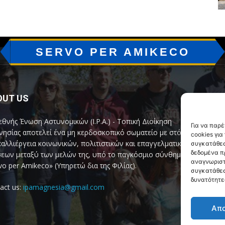
SERVO PER AMIKECO
OUT US
F
εθνής Ένωση Αστυνομικών (I.P.A.) - Τοπική Διοίκηση
Για να παρ
ησίας αποτελεί ένα μη κερδοσκοπικό σωματείο με στόχο
cookies γι
καλλιέργεια κοινωνικών, πολιτιστικών και επαγγελματικών
συγκατάθεσ
δεδομένα π
εων μεταξύ των μελών της, υπό το παγκόσμιο σύνθημα
αναγνωριστ
vo per Amikeco» (Υπηρετώ δια της Φιλίας).
συγκατάθεσ
δυνατότητε
act us:
ipamagnesia@gmail.com
Απ