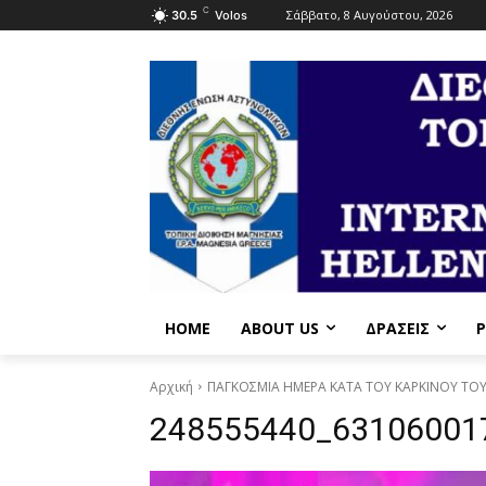
C
Σάββατο, 8 Αυγούστου, 2026
30.5
Volos
HOME
ABOUT US
ΔΡΆΣΕΙΣ
P
Αρχική
ΠΑΓΚΟΣΜΙΑ ΗΜΕΡΑ ΚΑΤΑ ΤΟΥ ΚΑΡΚΙΝΟΥ ΤΟ
248555440_63106001