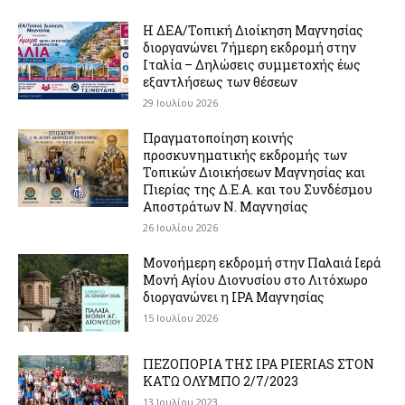
Η ΔΕΑ/Τοπική Διοίκηση Μαγνησίας
διοργανώνει 7ήμερη εκδρομή στην
Ιταλία – Δηλώσεις συμμετοχής έως
εξαντλήσεως των θέσεων
29 Ιουλίου 2026
Πραγματοποίηση κοινής
προσκυνηματικής εκδρομής των
Τοπικών Διοικήσεων Μαγνησίας και
Πιερίας της Δ.Ε.Α. και του Συνδέσμου
Αποστράτων Ν. Μαγνησίας
26 Ιουλίου 2026
Μονοήμερη εκδρομή στην Παλαιά Ιερά
Μονή Αγίου Διονυσίου στο Λιτόχωρο
διοργανώνει η IPA Μαγνησίας
15 Ιουλίου 2026
ΠΕΖΟΠΟΡΙΑ ΤΗΣ IPA PIERIAS ΣΤΟΝ
ΚΑΤΩ ΟΛΥΜΠΟ 2/7/2023
13 Ιουλίου 2023