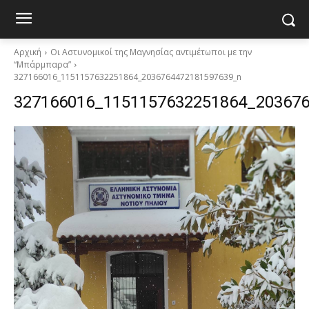
Αρχική
Οι Αστυνομικοί της Μαγνησίας αντιμέτωποι με την
“Μπάρμπαρα”
327166016_1151157632251864_2036764472181597639_n
327166016_1151157632251864_20367