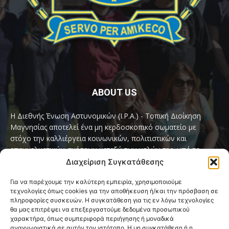
ABOUT US
Η Διεθνής Ένωση Αστυνομικών (I.P.A.) - Τοπική Διοίκηση
Μαγνησίας αποτελεί ένα μη κερδοσκοπικό σωματείο με
στόχο την καλλιέργεια κοινωνικών, πολιτιστικών και
επαγγελματικών σχέσεων μεταξύ των μελών της, υπό το
παγκόσμιο σύνθημα «Servo per Amikeco» (Υπηρετώ δια της
Διαχείριση Συγκατάθεσης
Φιλίας).
Για να παρέχουμε την καλύτερη εμπειρία, χρησιμοποιούμε
τεχνολογίες όπως cookies για την αποθήκευση ή/και την πρόσβαση σε
Contact us:
ipamagnesia@gmail.com
πληροφορίες συσκευών. Η συγκατάθεση για τις εν λόγω τεχνολογίες
θα μας επιτρέψει να επεξεργαστούμε δεδομένα προσωπικού
χαρακτήρα, όπως συμπεριφορά περιήγησης ή μοναδικά
αναγνωριστικά σε αυτόν τον ιστότοπο. Η μη συγκατάθεση ή η