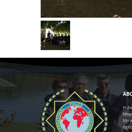
AB
Η Δι
Μαγν
την 
σχέσ