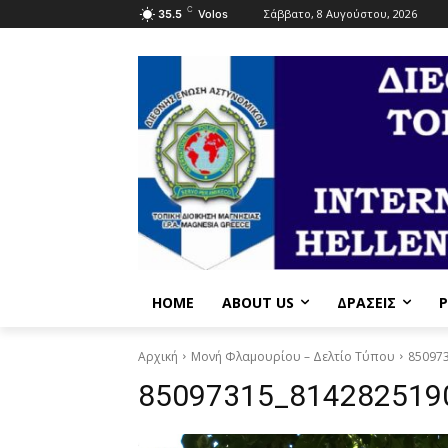
C
Σάββατο, 8 Αυγούστου, 2026
35.5
Volos
HOME
ABOUT US
ΔΡΆΣΕΙΣ
P
Αρχική
Μονή Φλαμουρίου – Δελτίο Τύπου
85097
85097315_814282519