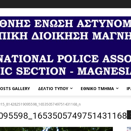
OSTS GALLERY
ΔΕΛΤΙΟ ΤΥΠΟΥ
ΕΘΝΙΚΌ ΤΜΉΜΑ
I
315_814282519095598_1653505749751431168_n
095598_1653505749751431168