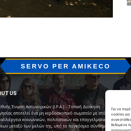
SERVO PER AMIKECO
OUT US
F
εθνής Ένωση Αστυνομικών (I.P.A.) - Τοπική Διοίκηση
Για να παρ
ησίας αποτελεί ένα μη κερδοσκοπικό σωματείο με στόχο
cookies γι
καλλιέργεια κοινωνικών, πολιτιστικών και επαγγελματικών
συγκατάθεσ
δεδομένα π
εων μεταξύ των μελών της, υπό το παγκόσμιο σύνθημα
αναγνωριστ