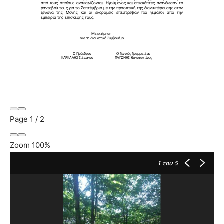
Page
1
/
2
Zoom
100%
1
του 5