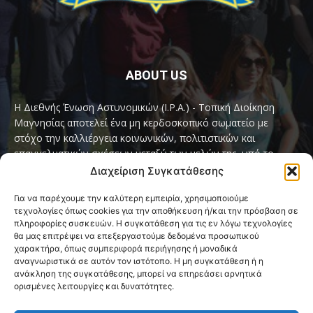
ABOUT US
Η Διεθνής Ένωση Αστυνομικών (I.P.A.) - Τοπική Διοίκηση
Μαγνησίας αποτελεί ένα μη κερδοσκοπικό σωματείο με
στόχο την καλλιέργεια κοινωνικών, πολιτιστικών και
επαγγελματικών σχέσεων μεταξύ των μελών της, υπό το
παγκόσμιο σύνθημα «Servo per Amikeco» (Υπηρετώ δια της
Διαχείριση Συγκατάθεσης
Φιλίας).
Για να παρέχουμε την καλύτερη εμπειρία, χρησιμοποιούμε
τεχνολογίες όπως cookies για την αποθήκευση ή/και την πρόσβαση σε
Contact us:
ipamagnesia@gmail.com
πληροφορίες συσκευών. Η συγκατάθεση για τις εν λόγω τεχνολογίες
θα μας επιτρέψει να επεξεργαστούμε δεδομένα προσωπικού
χαρακτήρα, όπως συμπεριφορά περιήγησης ή μοναδικά
αναγνωριστικά σε αυτόν τον ιστότοπο. Η μη συγκατάθεση ή η
FOLLOW US
ανάκληση της συγκατάθεσης, μπορεί να επηρεάσει αρνητικά
ορισμένες λειτουργίες και δυνατότητες.