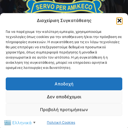
Διαχείριση Συγκατάθεσης
Για να παρέχουμε την καλύτερη εμπειρία, χρησιμοποιούμε
τεχνολογίες όπως cookies για την αποθήκευση ή/και την πρόσβαση σε
ABOUT US
πληροφορίες συσκευών. Η συγκατάθεση για τις εν λόγω τεχνολογίες
θα μας επιτρέψει να επεξεργαστούμε δεδομένα προσωπικού
χαρακτήρα, όπως συμπεριφορά περιήγησης ή μοναδικά
Η Διεθνής Ένωση Αστυνομικών (I.P.A.) - Τοπική Διοίκηση
αναγνωριστικά σε αυτόν τον ιστότοπο. Η μη συγκατάθεση ή η
Μαγνησίας αποτελεί ένα μη κερδοσκοπικό σωματείο με
ανάκληση της συγκατάθεσης, μπορεί να επηρεάσει αρνητικά
στόχο την καλλιέργεια κοινωνικών, πολιτιστικών και
ορισμένες λειτουργίες και δυνατότητες.
επαγγελματικών σχέσεων μεταξύ των μελών της, υπό το
παγκόσμιο σύνθημα «Servo per Amikeco» (Υπηρετώ δια της
Αποδοχή
Φιλίας).
Δεν αποδέχομαι
Contact us:
ipamagnesia@gmail.com
Προβολή προτιμήσεων
FOLLOW US
Ελληνικά
Πολιτική Cookies
▼