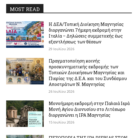
MOST READ
Η ΔΕΑ/Τοπική Διοίκηση Μαγνησίας
διοργανώνει 7ήμερη εκδρομή στην
Ιταλία – Δηλώσεις συμμετοχής έως
εξαντλήσεως των θέσεων
29 Ιουλίου 2026
Πραγματοποίηση κοινής
προσκυνηματικής εκδρομής των
Τοπικών Διοικήσεων Μαγνησίας και
Πιερίας της Δ.Ε.Α. και του Συνδέσμου
Αποστράτων Ν. Μαγνησίας
26 Ιουλίου 2026
Μονοήμερη εκδρομή στην Παλαιά Ιερά
Μονή Αγίου Διονυσίου στο Λιτόχωρο
διοργανώνει η IPA Μαγνησίας
15 Ιουλίου 2026
ΠΕΖΟΠΟΡΙΑ ΤΗΣ IPA PIERIAS ΣΤΟΝ