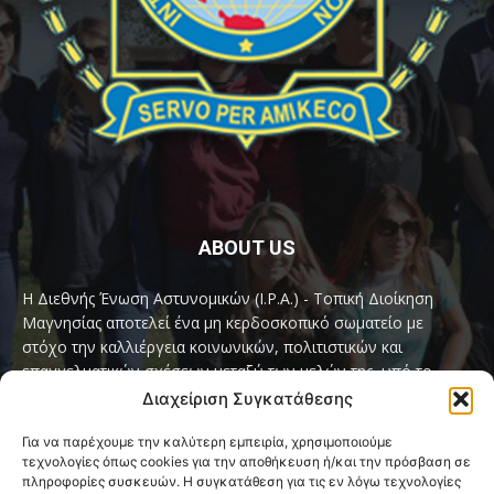
ABOUT US
Η Διεθνής Ένωση Αστυνομικών (I.P.A.) - Τοπική Διοίκηση
Μαγνησίας αποτελεί ένα μη κερδοσκοπικό σωματείο με
στόχο την καλλιέργεια κοινωνικών, πολιτιστικών και
επαγγελματικών σχέσεων μεταξύ των μελών της, υπό το
παγκόσμιο σύνθημα «Servo per Amikeco» (Υπηρετώ δια της
Διαχείριση Συγκατάθεσης
Φιλίας).
Για να παρέχουμε την καλύτερη εμπειρία, χρησιμοποιούμε
τεχνολογίες όπως cookies για την αποθήκευση ή/και την πρόσβαση σε
Contact us:
ipamagnesia@gmail.com
πληροφορίες συσκευών. Η συγκατάθεση για τις εν λόγω τεχνολογίες