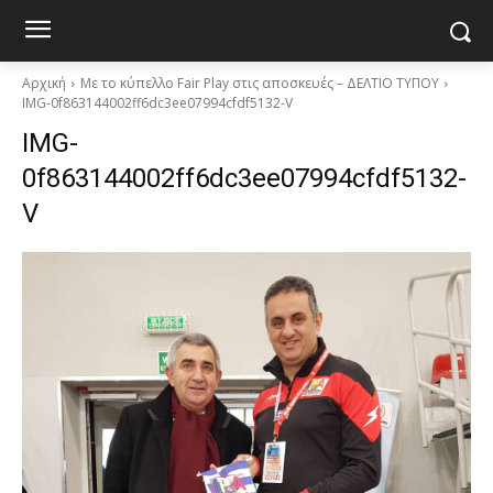
Αρχική
Με το κύπελλο Fair Play στις αποσκευές – ΔΕΛΤΙΟ ΤΥΠΟΥ
IMG-0f863144002ff6dc3ee07994cfdf5132-V
IMG-
0f863144002ff6dc3ee07994cfdf5132-
V