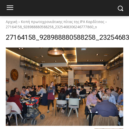
Αρχική
Κοπή πρωτοχρονιάτικης πίτας της ΙΡΑ Καρδίτσας
27164158_928988880588258_2325468306246777860_o
27164158_928988880588258_2325468