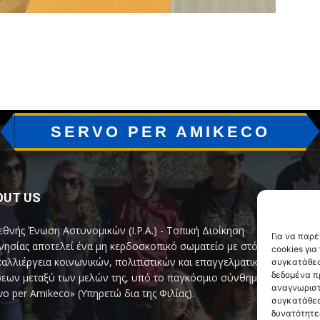
SERVO PER AMIKECO
OUT US
F
εθνής Ένωση Αστυνομικών (I.P.A.) - Τοπική Διοίκηση
Για να παρ
ησίας αποτελεί ένα μη κερδοσκοπικό σωματείο με στόχο
cookies γι
καλλιέργεια κοινωνικών, πολιτιστικών και επαγγελματικών
συγκατάθεσ
δεδομένα π
εων μεταξύ των μελών της, υπό το παγκόσμιο σύνθημα
αναγνωριστ
vo per Amikeco» (Υπηρετώ δια της Φιλίας).
συγκατάθεσ
δυνατότητε