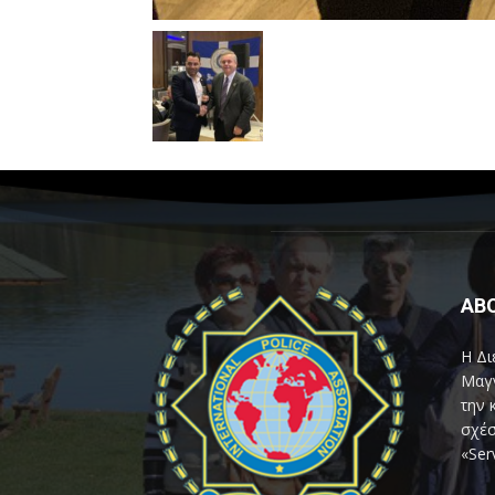
AB
Η Δι
Μαγν
την 
σχέσ
«Ser