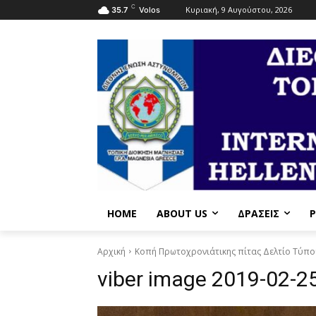
C
Κυριακή, 9 Αυγούστου, 2026
35.7
Volos
HOME
ABOUT US
ΔΡΆΣΕΙΣ
P
Αρχική
Κοπή Πρωτοχρονιάτικης πίτας Δελτίο Τύπου
viber image 2019-02-25