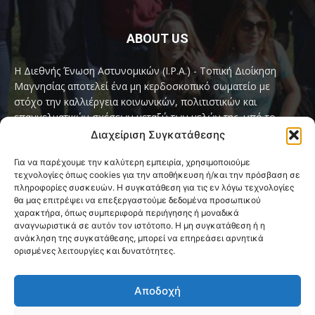
ABOUT US
Η Διεθνής Ένωση Αστυνομικών (I.P.A.) - Τοπική Διοίκηση
Μαγνησίας αποτελεί ένα μη κερδοσκοπικό σωματείο με
στόχο την καλλιέργεια κοινωνικών, πολιτιστικών και
επαγγελματικών σχέσεων μεταξύ των μελών της, υπό το
παγκόσμιο σύνθημα «Servo per Amikeco» (Υπηρετώ δια της
Διαχείριση Συγκατάθεσης
Φιλίας).
Για να παρέχουμε την καλύτερη εμπειρία, χρησιμοποιούμε
τεχνολογίες όπως cookies για την αποθήκευση ή/και την πρόσβαση σε
Contact us:
ipamagnesia@gmail.com
πληροφορίες συσκευών. Η συγκατάθεση για τις εν λόγω τεχνολογίες
θα μας επιτρέψει να επεξεργαστούμε δεδομένα προσωπικού
χαρακτήρα, όπως συμπεριφορά περιήγησης ή μοναδικά
αναγνωριστικά σε αυτόν τον ιστότοπο. Η μη συγκατάθεση ή η
FOLLOW US
ανάκληση της συγκατάθεσης, μπορεί να επηρεάσει αρνητικά
ορισμένες λειτουργίες και δυνατότητες.
Αποδοχή