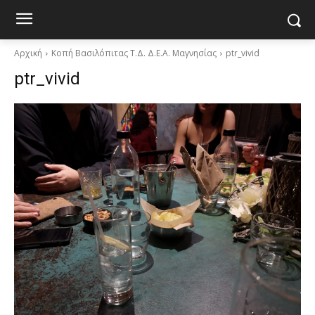
Αρχική
Κοπή Βασιλόπιτας Τ.Δ. Δ.Ε.Α. Μαγνησίας
ptr_vivid
ptr_vivid