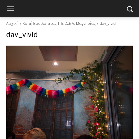
Αρχική
Κοπή Βασιλόπιτας Τ.Δ. Δ.Ε.Α. Μαγνησίας
dav_vivid
dav_vivid