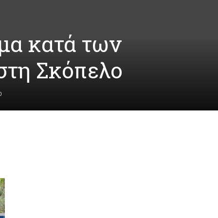
μα κατά των
στη Σκόπελο
0