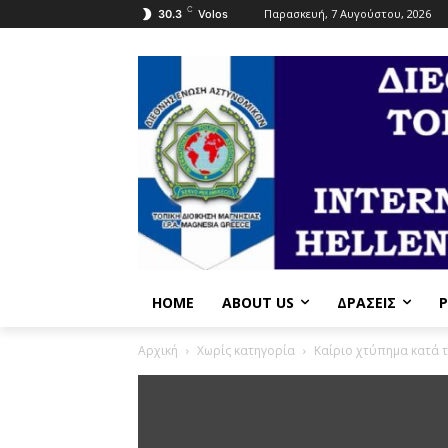
C
Παρασκευή, 7 Αυγούστου, 2026
30.3
Volos
HOME
ABOUT US
ΔΡΆΣΕΙΣ
P
Αρχική
Χωρίς κατηγορία
Καίριο χτύπημα κατά 