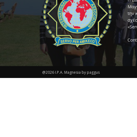
Μαγν
την 
σχέσ
«Ser
Cont
@2026 I.P.A. Magnesia by paggus