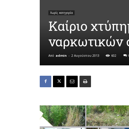
Χωρίς κατηγορία
Καίριο χτύπη
ναρκωτικών 
Από
admin
-
2 Αυγούστου 2013
602