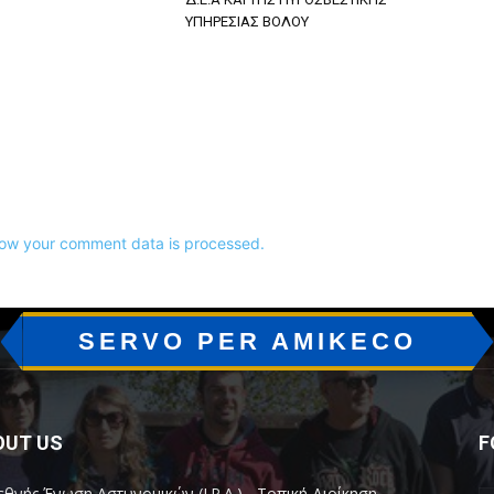
ΥΠΗΡΕΣΙΑΣ ΒΟΛΟΥ
ow your comment data is processed.
SERVO PER AMIKECO
OUT US
F
εθνής Ένωση Αστυνομικών (I.P.A.) - Τοπική Διοίκηση