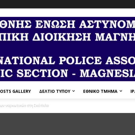
OSTS GALLERY
ΔΕΛΤΙΟ ΤΥΠΟΥ
ΕΘΝΙΚΌ ΤΜΉΜΑ
I
των ναρκωτικών στη Σκόπελο