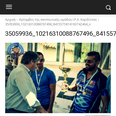
Αρχική
Θρίαμβος της σκοπευτικής ομάδας I.P.A. Καρδίτσας
35059936_10216310088767496_8415575816183742464_o
35059936_10216310088767496_84155