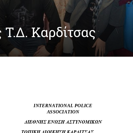
 T.Δ. Καρδίτσας