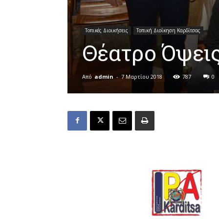
Τοπικές Διοικήσεις
Τοπική Διοίκηση Καρδίτσας
Θέατρο Όψεις
Από
admin
-
7 Μαρτίου 2018
787
0