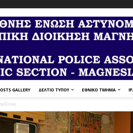
OSTS GALLERY
ΔΕΛΤΙΟ ΤΥΠΟΥ
ΕΘΝΙΚΌ ΤΜΉΜΑ
I
Καρδίτσας