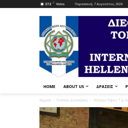
C
Παρασκευή, 7 Αυγούστου, 2026
27.2
Volos
HOME
ABOUT US
ΔΡΆΣΕΙΣ
P
Αρχική
Τοπικές Διοικήσεις
Θέατρο Όψεις T.Δ. 