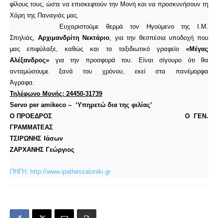
φίλους τους, ώστε να επισκεφτούν την Μονή και να προσκυνήσουν τη
Χάρη της Παναγιάς μας.
Ευχαριστούμε θερμά τον Ηγούμενο της Ι.Μ.
Σπηλιάς,
Αρχιμανδρίτη Νεκτάριο
, για την θεσπέσια υποδοχή που
μας επιφύλαξε, καθώς και το ταξιδιωτικό γραφείο
«Μέγας
Αλέξανδρος»
για την προσφορά του. Είναι σίγουρο ότι θα
ανταμώσουμε ξανά του χρόνου, εκεί στα πανέμορφα
Άγραφα.
Τηλέφωνο Μονής: 24450-31739
Servo
per
amikeco
– ‘Υπηρετώ δια της φιλίας’
Ο ΠΡΟΕΔΡΟΣ O ΓΕΝ.
ΓΡΑΜΜΑΤΕΑΣ
ΤΣΙΡΩΝΗΣ Ιάσων
ΖΑΡΧΑΝΗΣ Γεώργιος
ΠΗΓΗ: http://www.ipathessaloniki.gr