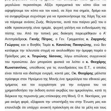
μεγαλώνει περισσότερο. Αξίζει πραγματικά τον κόπο όλοι να
αψηφήσουμε τον κόπο και τον κακό, σε λίγα πια σημεία, δρόμο και
να ανηφορίζουμε συχνότερα για να προσκυνήσουμε της Χάρη Της και
να πάρουμε ανάσες Ζωής. Φεύγοντας, αυτά που παίρνει μαζί του ο
κάθε προσκυνητής είναι ηρεμία, ψυχική γαλήνη και ενδυνάμωση της
πίστης του. Από την τοπική μας διοίκηση παρευρέθηκαν ο Α’
Αντιπρόεδρος
κ. Γκινής Πέτρος
, ο Γεν. Γραμματέας
κ. Ζαρχανής
Γεώργιος
και ο Βοηθός Ταμία
κ. Κανούτας Παναγιώτης
, ενώ δεν
κατάφερε την τελευταία στιγμή να ακολουθήσει την όμορφη παρέα ο
Πρόεδρος μας
κ. Τσιρώνης Ιάσονας
, λόγω απώλειας συγγενικού
του προσώπου. Δεν μπορούσε φυσικά να λείπει ο
κ. Θεοχάρης
Κωνσταντίνος
, υπεύθυνος για τις συνεδριάσεις του Ε.Τ., ο οποίος
είναι πάντα και ιδιαίτερα ενεργά, κοντά μας. Ο
κ. Θεοχάρης
μάλιστα
πρόσφερε στον Ηγούμενο της Μονής ένα ημερολόγιο του εθνικού μας
τμήματος και τον ευχαρίστησε για την ενέργεια του να
χρηματοδοτήσει την έκδοση αυτού ακριβώς του ημερολογίου, κατά τη
διάρκεια της περυσινής μας επίσκεψης στη Μονή. Ο π. Νεκτάριος, για
μια ακόμη φορά, εξέφρασε την υποστήριξη του στην Ένωση μας και
επανέλαβε ότι υπάρχει ανοικτή πρόσκληση σε όλα τα μέλη και τους