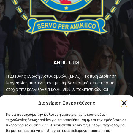
ABOUT US
Η Διεθνής Ένωση Αστυνομικών (I.P.A.) - Τοπική Διοίκηση
Μαγνησίας αποτελεί ένα μη κερδοσκοπικό σωματείο με
στόχο την καλλιέργεια κοινωνικών, πολιτιστικών και
επαγγελματικών σχέσεων μεταξύ των μελών της, υπό το
παγκόσμιο σύνθημα «Servo per Amikeco» (Υπηρετώ δια της
Διαχείριση Συγκατάθεσης
Φιλίας).
Για να παρέχουμε την καλύτερη εμπειρία, χρησιμοποιούμε
τεχνολογίες όπως cookies για την αποθήκευση ή/και την πρόσβαση σε
Contact us:
ipamagnesia@gmail.com
πληροφορίες συσκευών. Η συγκατάθεση για τις εν λόγω τεχνολογίες
θα μας επιτρέψει να επεξεργαστούμε δεδομένα προσωπικού