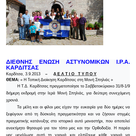
ΔΙΕΘΝΗΣ ΕΝΩΣΗ ΑΣΤΥΝΟΜΙΚΩΝ I.P.A.
ΚΑΡΔΙΤΣΑΣ
Καρδίτσα, 3.9.2013
–
Δ
Ε Λ Τ Ι Ο Τ Υ Π Ο Υ
ΘΕΜΑ:
« Η Τοπική Διοίκηση Καρδίτσας στη Μονή Σπηλιάς »
Η Τ.Δ. Καρδίτσας πραγματοποίησε το Σαββατοκύριακο 31/8-1/9
διήμερη εκδρομή στην Ιερά Μονή Σπηλιάς, για δεύτερη συνεχόμενη
χρονιά.
Τα μέλη και οι φίλοι μας είχαν την ευκαιρία για δύο ημέρες να
ξεφύγουν από τη δύσκολη πραγματικότητα και να ζήσουν στιγμές
πραγματικής κατάνυξης στο ιστορικό αυτό μοναστήρι, που αποτελεί
ανεκτίμητο θησαυρό για τον τόπο μας και την Ορθοδοξία. Η παρέα
μας μεγάλωσε αυτή τη χρονιά και ελπίζουμε κάθε χρονιά να