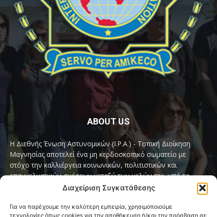
ABOUT US
Η Διεθνής Ένωση Αστυνομικών (I.P.A.) - Τοπική Διοίκηση
Μαγνησίας αποτελεί ένα μη κερδοσκοπικό σωματείο με
στόχο την καλλιέργεια κοινωνικών, πολιτιστικών και
επαγγελματικών σχέσεων μεταξύ των μελών της, υπό το
παγκόσμιο σύνθημα «Servo per Amikeco» (Υπηρετώ δια της
Διαχείριση Συγκατάθεσης
Φιλίας).
Για να παρέχουμε την καλύτερη εμπειρία, χρησιμοποιούμε
τεχνολογίες όπως cookies για την αποθήκευση ή/και την πρόσβαση σε