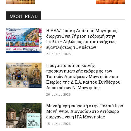
MOST READ
Η ΔΕΑ/Τοπική Διοίκηση Μαγνησίας
διοργανώνει 7ήμερη εκδρομή στην
Ιταλία – Δηλώσεις συμμετοχής έως
εξαντλήσεως των θέσεων
29 Ιουλίου 2026
Πραγματοποίηση κοινής
προσκυνηματικής εκδρομής των
Τοπικών Διοικήσεων Μαγνησίας και
Πιερίας της Δ.Ε.Α. και του Συνδέσμου
Αποστράτων Ν. Μαγνησίας
26 Ιουλίου 2026
Μονοήμερη εκδρομή στην Παλαιά Ιερά
Μονή Αγίου Διονυσίου στο Λιτόχωρο
διοργανώνει η IPA Μαγνησίας
15 Ιουλίου 2026