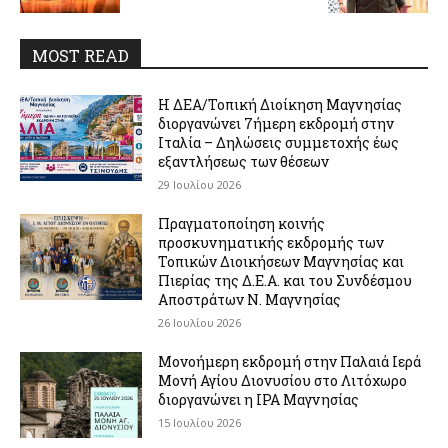
MOST READ
Η ΔΕΑ/Τοπική Διοίκηση Μαγνησίας
διοργανώνει 7ήμερη εκδρομή στην
Ιταλία – Δηλώσεις συμμετοχής έως
εξαντλήσεως των θέσεων
29 Ιουλίου 2026
Πραγματοποίηση κοινής
προσκυνηματικής εκδρομής των
Τοπικών Διοικήσεων Μαγνησίας και
Πιερίας της Δ.Ε.Α. και του Συνδέσμου
Αποστράτων Ν. Μαγνησίας
26 Ιουλίου 2026
Μονοήμερη εκδρομή στην Παλαιά Ιερά
Μονή Αγίου Διονυσίου στο Λιτόχωρο
διοργανώνει η IPA Μαγνησίας
15 Ιουλίου 2026