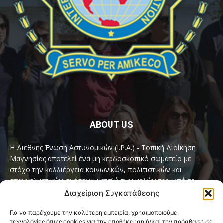
ABOUT US
Η Διεθνής Ένωση Αστυνομικών (I.P.A.) - Τοπική Διοίκηση
Μαγνησίας αποτελεί ένα μη κερδοσκοπικό σωματείο με
στόχο την καλλιέργεια κοινωνικών, πολιτιστικών και
επαγγελματικών σχέσεων μεταξύ των μελών της, υπό το
παγκόσμιο σύνθημα «Servo per Amikeco» (Υπηρετώ δια της
Διαχείριση Συγκατάθεσης
Φιλίας).
Για να παρέχουμε την καλύτερη εμπειρία, χρησιμοποιούμε
τεχνολογίες όπως cookies για την αποθήκευση ή/και την πρόσβαση σε