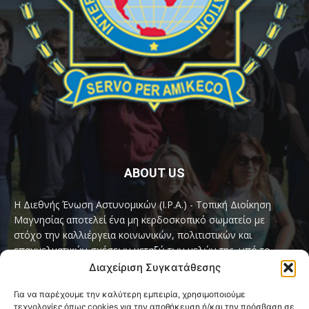
ABOUT US
Η Διεθνής Ένωση Αστυνομικών (I.P.A.) - Τοπική Διοίκηση
Μαγνησίας αποτελεί ένα μη κερδοσκοπικό σωματείο με
στόχο την καλλιέργεια κοινωνικών, πολιτιστικών και
επαγγελματικών σχέσεων μεταξύ των μελών της, υπό το
παγκόσμιο σύνθημα «Servo per Amikeco» (Υπηρετώ δια της
Διαχείριση Συγκατάθεσης
Φιλίας).
Για να παρέχουμε την καλύτερη εμπειρία, χρησιμοποιούμε
τεχνολογίες όπως cookies για την αποθήκευση ή/και την πρόσβαση σε