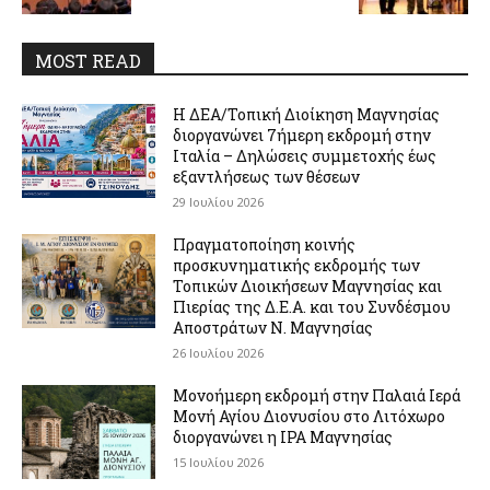
MOST READ
Η ΔΕΑ/Τοπική Διοίκηση Μαγνησίας
διοργανώνει 7ήμερη εκδρομή στην
Ιταλία – Δηλώσεις συμμετοχής έως
εξαντλήσεως των θέσεων
29 Ιουλίου 2026
Πραγματοποίηση κοινής
προσκυνηματικής εκδρομής των
Τοπικών Διοικήσεων Μαγνησίας και
Πιερίας της Δ.Ε.Α. και του Συνδέσμου
Αποστράτων Ν. Μαγνησίας
26 Ιουλίου 2026
Μονοήμερη εκδρομή στην Παλαιά Ιερά
Μονή Αγίου Διονυσίου στο Λιτόχωρο
διοργανώνει η IPA Μαγνησίας
15 Ιουλίου 2026