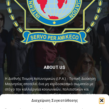
ABOUT US
Η Διεθνής Ένωση Αστυνομικών (I.P.A.) - Τοπική Διοίκηση
Μαγνησίας αποτελεί ένα μη κερδοσκοπικό σωματείο με
στόχο την καλλιέργεια κοινωνικών, πολιτιστικών και
επαγγελματικών σχέσεων μεταξύ των μελών της, υπό το
παγκόσμιο σύνθημα «Servo per Amikeco» (Υπηρετώ δια της
Διαχείριση Συγκατάθεσης
Φιλίας).