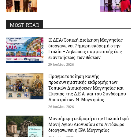
MOST READ
Η ΔΕΑ/Τοπική Διοίκηση Μαγνησίας
διοργανώνει 7ήμερη εκδρομή στην
Ιταλία – Δηλώσεις συμμετοχής έως
εξαντλήσεως των θέσεων
29 Ιουλίου 2026
Πραγματοποίηση κοινής
προσκυνηματικής εκδρομής των
Τοπικών Διοικήσεων Μαγνησίας και
Πιερίας της Δ.Ε.Α. και του Συνδέσμου
Αποστράτων Ν. Μαγνησίας
26 Ιουλίου 2026
Μονοήμερη εκδρομή στην Παλαιά Ιερά
Μονή Αγίου Διονυσίου στο Λιτόχωρο
διοργανώνει η IPA Μαγνησίας